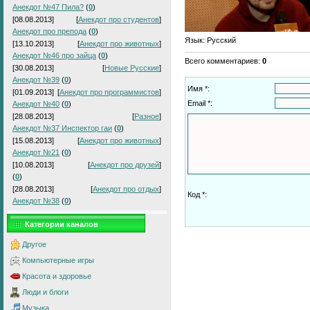
Анекдот №47 Пила?
(
0
)
[08.08.2013]
[
Анекдот про студентов
]
Анекдот про препода
(
0
)
Язык
: Русский
[13.10.2013]
[
Анекдот про животных
]
Анекдот №46 про зайца
(
0
)
Всего комментариев
:
0
[30.08.2013]
[
Новые Русские
]
Анекдот №39
(
0
)
Имя *:
[01.09.2013]
[
Анекдот про программистов
]
Email *:
Анекдот №40
(
0
)
[28.08.2013]
[
Разное
]
Анекдот №37 Инспектор гаи
(
0
)
[15.08.2013]
[
Анекдот про животных
]
Анекдот №21
(
0
)
[10.08.2013]
[
Анекдот про друзей
]
(
0
)
[28.08.2013]
[
Анекдот про отдых
]
Код *:
Анекдот №38
(
0
)
Категории каналов
Другое
Компьютерные игры
Красота и здоровье
Люди и блоги
Музыка