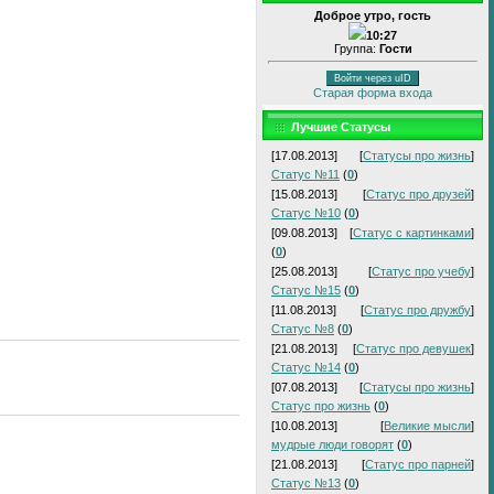
Доброе утро, гость
10:27
Группа:
Гости
Войти через uID
Старая форма входа
Лучшие Статусы
[17.08.2013]
[
Статусы про жизнь
]
Статус №11
(
0
)
[15.08.2013]
[
Статус про друзей
]
Статус №10
(
0
)
[09.08.2013]
[
Статус с картинками
]
(
0
)
[25.08.2013]
[
Статус про учебу
]
Статус №15
(
0
)
[11.08.2013]
[
Статус про дружбу
]
Статус №8
(
0
)
[21.08.2013]
[
Статус про девушек
]
Статус №14
(
0
)
[07.08.2013]
[
Статусы про жизнь
]
Статус про жизнь
(
0
)
[10.08.2013]
[
Великие мысли
]
мудрые люди говорят
(
0
)
[21.08.2013]
[
Статус про парней
]
Статус №13
(
0
)