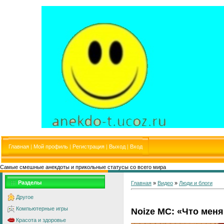
Главная
|
Мой профиль
|
Регистрация
|
Выход
|
Вход
Самые смешные анекдоты и прикольные статусы со всего мира
Разделы
Главная
»
Видео
»
Люди и блоги
Другое
Компьютерные игры
Noize MC: «Что меня
Красота и здоровье