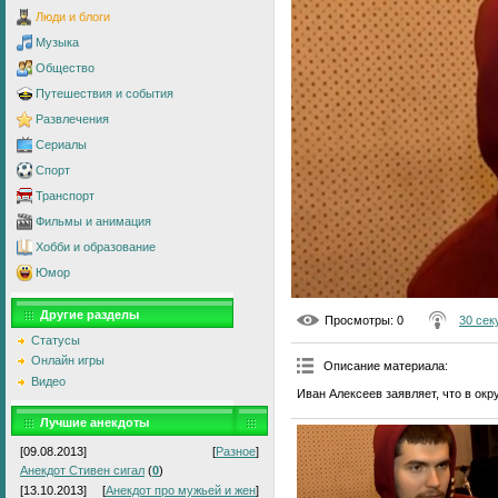
Люди и блоги
Музыка
Общество
Путешествия и события
Развлечения
Сериалы
Спорт
Транспорт
Фильмы и анимация
Хобби и образование
Юмор
Другие разделы
Просмотры
: 0
30 секу
Статусы
Онлайн игры
Описание материала
:
Видео
Иван Алексеев заявляет, что в ок
Лучшие анекдоты
[09.08.2013]
[
Разное
]
Анекдот Стивен сигал
(
0
)
[13.10.2013]
[
Анекдот про мужьей и жен
]