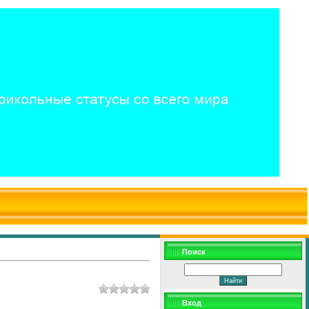
$WD
$,
Поиск
Вход