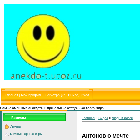
Главная
|
Мой профиль
|
Регистрация
|
Выход
|
Вход
Самые смешные анекдоты и прикольные статусы со всего мира
Разделы
Главная
»
Видео
»
Люди и блоги
Другое
Компьютерные игры
Антонов о мечте