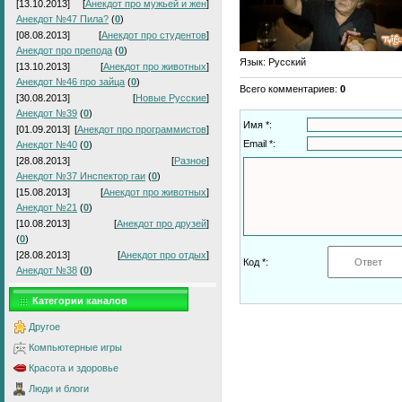
[13.10.2013]
[
Анекдот про мужьей и жен
]
Анекдот №47 Пила?
(
0
)
[08.08.2013]
[
Анекдот про студентов
]
Анекдот про препода
(
0
)
Язык
: Русский
[13.10.2013]
[
Анекдот про животных
]
Анекдот №46 про зайца
(
0
)
Всего комментариев
:
0
[30.08.2013]
[
Новые Русские
]
Анекдот №39
(
0
)
Имя *:
[01.09.2013]
[
Анекдот про программистов
]
Email *:
Анекдот №40
(
0
)
[28.08.2013]
[
Разное
]
Анекдот №37 Инспектор гаи
(
0
)
[15.08.2013]
[
Анекдот про животных
]
Анекдот №21
(
0
)
[10.08.2013]
[
Анекдот про друзей
]
(
0
)
[28.08.2013]
[
Анекдот про отдых
]
Код *:
Анекдот №38
(
0
)
Категории каналов
Другое
Компьютерные игры
Красота и здоровье
Люди и блоги