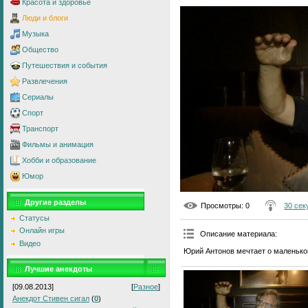
Красота и здоровье
Люди и блоги
Музыка
Общество
Путешествия и события
Развлечения
Сериалы
Спорт
Транспорт
Фильмы и анимация
Хобби и образование
Юмор
Другие разделы
Просмотры
: 0
30 секу
Статусы
Онлайн игры
Описание материала
:
Видео
Юрий Антонов мечтает о маленько
Лучшие анекдоты
[09.08.2013]
[
Разное
]
Анекдот Стивен сигал
(
0
)