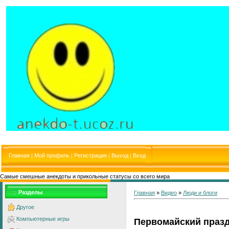
Главная
|
Мой профиль
|
Регистрация
|
Выход
|
Вход
Самые смешные анекдоты и прикольные статусы со всего мира
Разделы
Главная
»
Видео
»
Люди и блоги
Другое
Компьютерные игры
Первомайский праз