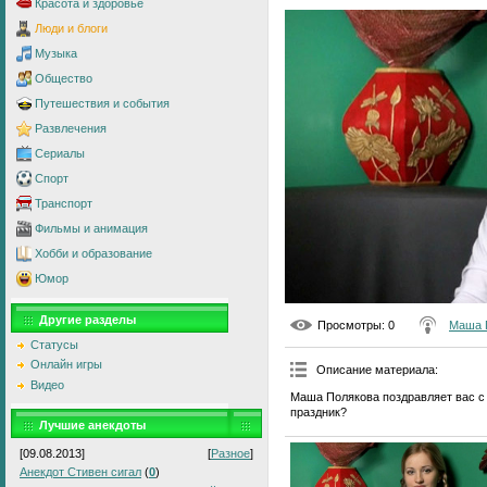
Красота и здоровье
Люди и блоги
Музыка
Общество
Путешествия и события
Развлечения
Сериалы
Спорт
Транспорт
Фильмы и анимация
Хобби и образование
Юмор
Другие разделы
Просмотры
: 0
Маша 
Статусы
Онлайн игры
Описание материала
:
Видео
Маша Полякова поздравляет вас с 
праздник?
Лучшие анекдоты
[09.08.2013]
[
Разное
]
Анекдот Стивен сигал
(
0
)