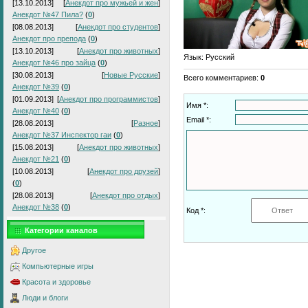
[13.10.2013]
[
Анекдот про мужьей и жен
]
Анекдот №47 Пила?
(
0
)
[08.08.2013]
[
Анекдот про студентов
]
Анекдот про препода
(
0
)
[13.10.2013]
[
Анекдот про животных
]
Язык
: Русский
Анекдот №46 про зайца
(
0
)
[30.08.2013]
[
Новые Русские
]
Всего комментариев
:
0
Анекдот №39
(
0
)
[01.09.2013]
[
Анекдот про программистов
]
Имя *:
Анекдот №40
(
0
)
Email *:
[28.08.2013]
[
Разное
]
Анекдот №37 Инспектор гаи
(
0
)
[15.08.2013]
[
Анекдот про животных
]
Анекдот №21
(
0
)
[10.08.2013]
[
Анекдот про друзей
]
(
0
)
[28.08.2013]
[
Анекдот про отдых
]
Анекдот №38
(
0
)
Код *:
Категории каналов
Другое
Компьютерные игры
Красота и здоровье
Люди и блоги