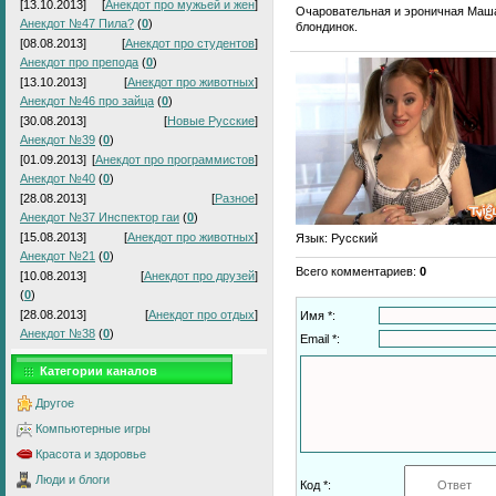
[13.10.2013]
[
Анекдот про мужьей и жен
]
Очаровательная и эроничная Маша
Анекдот №47 Пила?
(
0
)
блондинок.
[08.08.2013]
[
Анекдот про студентов
]
Анекдот про препода
(
0
)
[13.10.2013]
[
Анекдот про животных
]
Анекдот №46 про зайца
(
0
)
[30.08.2013]
[
Новые Русские
]
Анекдот №39
(
0
)
[01.09.2013]
[
Анекдот про программистов
]
Анекдот №40
(
0
)
[28.08.2013]
[
Разное
]
Анекдот №37 Инспектор гаи
(
0
)
[15.08.2013]
[
Анекдот про животных
]
Язык
: Русский
Анекдот №21
(
0
)
Всего комментариев
:
0
[10.08.2013]
[
Анекдот про друзей
]
(
0
)
[28.08.2013]
[
Анекдот про отдых
]
Имя *:
Анекдот №38
(
0
)
Email *:
Категории каналов
Другое
Компьютерные игры
Красота и здоровье
Люди и блоги
Код *: