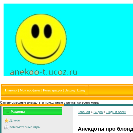
Главная
|
Мой профиль
|
Регистрация
|
Выход
|
Вход
Самые смешные анекдоты и прикольные статусы со всего мира
Разделы
Главная
»
Видео
»
Люди и блоги
Другое
Компьютерные игры
Анекдоты про блонд