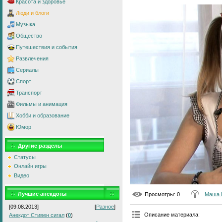
Красота и здоровье
Люди и блоги
Музыка
Общество
Путешествия и события
Развлечения
Сериалы
Спорт
Транспорт
Фильмы и анимация
Хобби и образование
Юмор
Другие разделы
Статусы
Онлайн игры
Видео
Лучшие анекдоты
Просмотры
: 0
Маша 
[09.08.2013]
[
Разное
]
Описание материала
:
Анекдот Стивен сигал
(
0
)