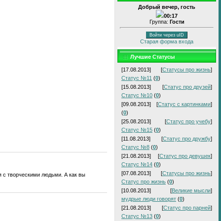
Добрый вечер, гость
00:17
Группа:
Гости
Войти через uID
Старая форма входа
Лучшие Статусы
[17.08.2013]
[
Статусы про жизнь
]
Статус №11
(
0
)
[15.08.2013]
[
Статус про друзей
]
Статус №10
(
0
)
[09.08.2013]
[
Статус с картинками
]
(
0
)
[25.08.2013]
[
Статус про учебу
]
Статус №15
(
0
)
[11.08.2013]
[
Статус про дружбу
]
Статус №8
(
0
)
[21.08.2013]
[
Статус про девушек
]
Статус №14
(
0
)
[07.08.2013]
[
Статусы про жизнь
]
я с творческими людьми. А как вы
Статус про жизнь
(
0
)
[10.08.2013]
[
Великие мысли
]
мудрые люди говорят
(
0
)
[21.08.2013]
[
Статус про парней
]
Статус №13
(
0
)