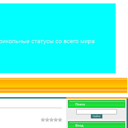
$WD
$,
Поиск
Вход