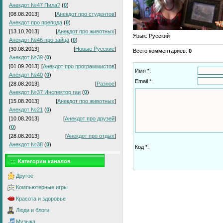
Анекдот №47 Пила?
(
0
)
[08.08.2013]
[
Анекдот про студентов
]
Анекдот про препода
(
0
)
[13.10.2013]
[
Анекдот про животных
]
Язык
: Русский
Анекдот №46 про зайца
(
0
)
[30.08.2013]
[
Новые Русские
]
Всего комментариев
:
0
Анекдот №39
(
0
)
[01.09.2013]
[
Анекдот про программистов
]
Имя *:
Анекдот №40
(
0
)
Email *:
[28.08.2013]
[
Разное
]
Анекдот №37 Инспектор гаи
(
0
)
[15.08.2013]
[
Анекдот про животных
]
Анекдот №21
(
0
)
[10.08.2013]
[
Анекдот про друзей
]
(
0
)
[28.08.2013]
[
Анекдот про отдых
]
Анекдот №38
(
0
)
Код *:
Категории каналов
Другое
Компьютерные игры
Красота и здоровье
Люди и блоги
Музыка