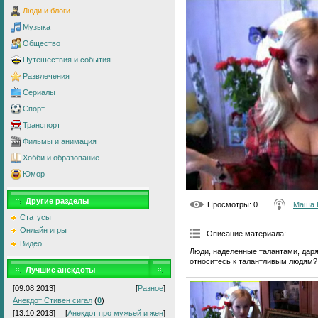
Люди и блоги
Музыка
Общество
Путешествия и события
Развлечения
Сериалы
Спорт
Транспорт
Фильмы и анимация
Хобби и образование
Юмор
Другие разделы
Просмотры
: 0
Маша 
Статусы
Онлайн игры
Описание материала
:
Видео
Люди, наделенные талантами, даря
относитесь к талантливым людям?
Лучшие анекдоты
[09.08.2013]
[
Разное
]
Анекдот Стивен сигал
(
0
)
[13.10.2013]
[
Анекдот про мужьей и жен
]