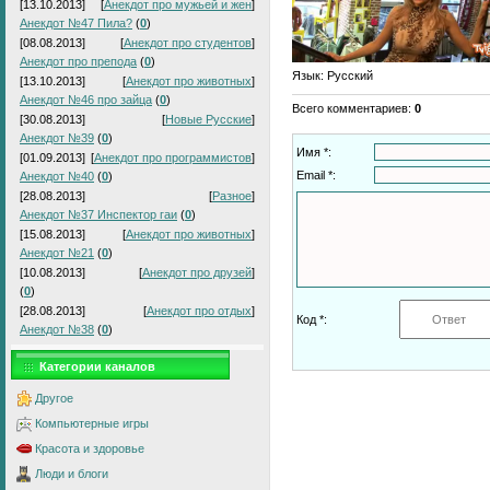
[13.10.2013]
[
Анекдот про мужьей и жен
]
Анекдот №47 Пила?
(
0
)
[08.08.2013]
[
Анекдот про студентов
]
Анекдот про препода
(
0
)
Язык
: Русский
[13.10.2013]
[
Анекдот про животных
]
Анекдот №46 про зайца
(
0
)
Всего комментариев
:
0
[30.08.2013]
[
Новые Русские
]
Анекдот №39
(
0
)
Имя *:
[01.09.2013]
[
Анекдот про программистов
]
Email *:
Анекдот №40
(
0
)
[28.08.2013]
[
Разное
]
Анекдот №37 Инспектор гаи
(
0
)
[15.08.2013]
[
Анекдот про животных
]
Анекдот №21
(
0
)
[10.08.2013]
[
Анекдот про друзей
]
(
0
)
[28.08.2013]
[
Анекдот про отдых
]
Код *:
Анекдот №38
(
0
)
Категории каналов
Другое
Компьютерные игры
Красота и здоровье
Люди и блоги