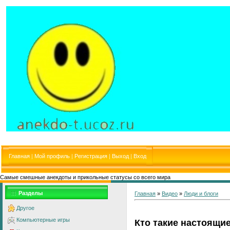
Главная
|
Мой профиль
|
Регистрация
|
Выход
|
Вход
Самые смешные анекдоты и прикольные статусы со всего мира
Разделы
Главная
»
Видео
»
Люди и блоги
Другое
Компьютерные игры
Кто такие настоящи