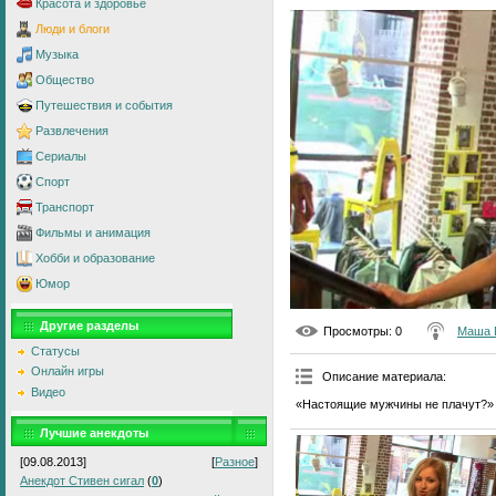
Красота и здоровье
Люди и блоги
Музыка
Общество
Путешествия и события
Развлечения
Сериалы
Спорт
Транспорт
Фильмы и анимация
Хобби и образование
Юмор
Другие разделы
Просмотры
: 0
Маша 
Статусы
Онлайн игры
Описание материала
:
Видео
«Настоящие мужчины не плачут?»
Лучшие анекдоты
[09.08.2013]
[
Разное
]
Анекдот Стивен сигал
(
0
)