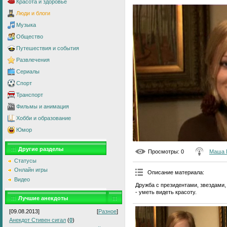
Красота и здоровье
Люди и блоги
Музыка
Общество
Путешествия и события
Развлечения
Сериалы
Спорт
Транспорт
Фильмы и анимация
Хобби и образование
Юмор
Другие разделы
Просмотры
: 0
Маша 
Статусы
Онлайн игры
Описание материала
:
Видео
Дружба с президентами, звездами,
- уметь видеть красоту.
Лучшие анекдоты
[09.08.2013]
[
Разное
]
Анекдот Стивен сигал
(
0
)