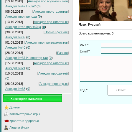
[13.10.2013]
[
Анекдот про мужьей и жен
]
Анекдот №47 Пила?
(
0
)
[08.08.2013]
[
Анекдот про студентов
]
Анекдот про препода
(
0
)
[13.10.2013]
[
Анекдот про животных
]
Язык
: Русский
Анекдот №46 про зайца
(
0
)
[30.08.2013]
[
Новые Русские
]
Всего комментариев
:
0
Анекдот №39
(
0
)
[01.09.2013]
[
Анекдот про программистов
]
Имя *:
Анекдот №40
(
0
)
Email *:
[28.08.2013]
[
Разное
]
Анекдот №37 Инспектор гаи
(
0
)
[15.08.2013]
[
Анекдот про животных
]
Анекдот №21
(
0
)
[10.08.2013]
[
Анекдот про друзей
]
(
0
)
[28.08.2013]
[
Анекдот про отдых
]
Анекдот №38
(
0
)
Код *:
Категории каналов
Другое
Компьютерные игры
Красота и здоровье
Люди и блоги