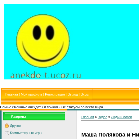
Главная
|
Мой профиль
|
Регистрация
|
Выход
|
Вход
Самые смешные анекдоты и прикольные статусы со всего мира
Разделы
Главная
»
Видео
»
Люди и блоги
Другое
Компьютерные игры
Маша Полякова и Н