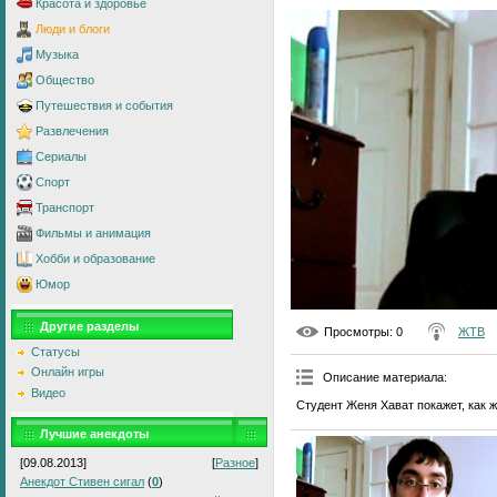
Красота и здоровье
Люди и блоги
Музыка
Общество
Путешествия и события
Развлечения
Сериалы
Спорт
Транспорт
Фильмы и анимация
Хобби и образование
Юмор
Другие разделы
Просмотры
: 0
ЖТВ
Статусы
Онлайн игры
Описание материала
:
Видео
Студент Женя Хават покажет, как ж
Лучшие анекдоты
[09.08.2013]
[
Разное
]
Анекдот Стивен сигал
(
0
)