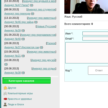
[13.10.2013]
[
Анекдот про мужьей и жен
]
Анекдот №47 Пила?
(
0
)
[08.08.2013]
[
Анекдот про студентов
]
Анекдот про препода
(
0
)
Язык
: Русский
[13.10.2013]
[
Анекдот про животных
]
Анекдот №46 про зайца
(
0
)
Всего комментариев
:
0
[30.08.2013]
[
Новые Русские
]
Анекдот №39
(
0
)
Имя *:
[01.09.2013]
[
Анекдот про программистов
]
Email *:
Анекдот №40
(
0
)
[28.08.2013]
[
Разное
]
Анекдот №37 Инспектор гаи
(
0
)
[15.08.2013]
[
Анекдот про животных
]
Анекдот №21
(
0
)
[10.08.2013]
[
Анекдот про друзей
]
(
0
)
[28.08.2013]
[
Анекдот про отдых
]
Код *:
Анекдот №38
(
0
)
Категории каналов
Другое
Компьютерные игры
Красота и здоровье
Люди и блоги