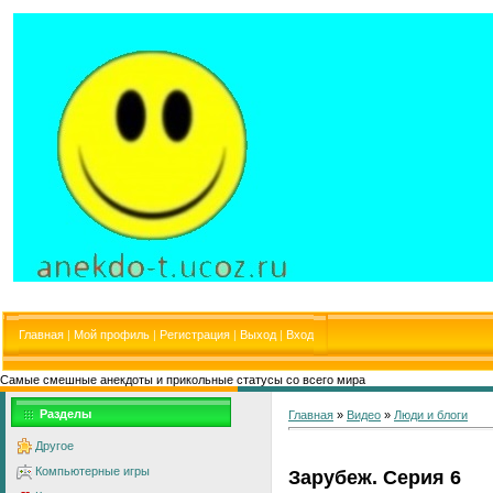
Главная
|
Мой профиль
|
Регистрация
|
Выход
|
Вход
Самые смешные анекдоты и прикольные статусы со всего мира
Разделы
Главная
»
Видео
»
Люди и блоги
Другое
Компьютерные игры
Зарубеж. Серия 6