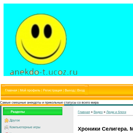
Главная
|
Мой профиль
|
Регистрация
|
Выход
|
Вход
Самые смешные анекдоты и прикольные статусы со всего мира
Разделы
Главная
»
Видео
»
Люди и блоги
Другое
Компьютерные игры
Хроники Селигера.