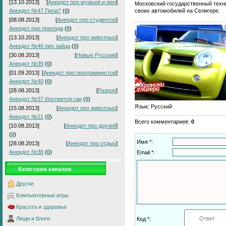
[13.10.2013]
[
Анекдот про мужьей и жен
]
Московский государственный техн
своих автомобилей на Селигере.
Анекдот №47 Пила?
(
0
)
[08.08.2013]
[
Анекдот про студентов
]
Анекдот про препода
(
0
)
[13.10.2013]
[
Анекдот про животных
]
Анекдот №46 про зайца
(
0
)
[30.08.2013]
[
Новые Русские
]
Анекдот №39
(
0
)
[01.09.2013]
[
Анекдот про программистов
]
Анекдот №40
(
0
)
[28.08.2013]
[
Разное
]
Анекдот №37 Инспектор гаи
(
0
)
Язык
: Русский
[15.08.2013]
[
Анекдот про животных
]
Анекдот №21
(
0
)
Всего комментариев
:
0
[10.08.2013]
[
Анекдот про друзей
]
(
0
)
Имя *:
[28.08.2013]
[
Анекдот про отдых
]
Анекдот №38
(
0
)
Email *:
Категории каналов
Другое
Компьютерные игры
Красота и здоровье
Люди и блоги
Код *: