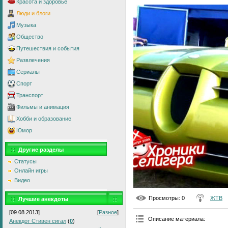
Красота и здоровье
Люди и блоги
Музыка
Общество
Путешествия и события
Развлечения
Сериалы
Спорт
Транспорт
Фильмы и анимация
Хобби и образование
Юмор
Другие разделы
Статусы
Онлайн игры
Видео
Просмотры
: 0
ЖТВ
Лучшие анекдоты
[09.08.2013]
[
Разное
]
Описание материала
:
Анекдот Стивен сигал
(
0
)