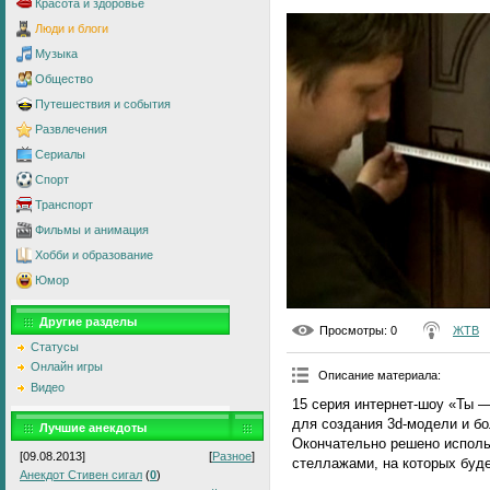
Красота и здоровье
Люди и блоги
Музыка
Общество
Путешествия и события
Развлечения
Сериалы
Спорт
Транспорт
Фильмы и анимация
Хобби и образование
Юмор
Другие разделы
Просмотры
: 0
ЖТВ
Статусы
Онлайн игры
Описание материала
:
Видео
15 серия интернет-шоу «Ты 
для создания 3d-модели и б
Лучшие анекдоты
Окончательно решено исполь
[09.08.2013]
[
Разное
]
стеллажами, на которых буде
Анекдот Стивен сигал
(
0
)