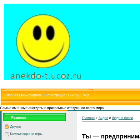
Главная
|
Мой профиль
|
Регистрация
|
Выход
|
Вход
Самые смешные анекдоты и прикольные статусы со всего мира
Разделы
Главная
»
Видео
»
Люди и блоги
Другое
Компьютерные игры
Ты — предпринима