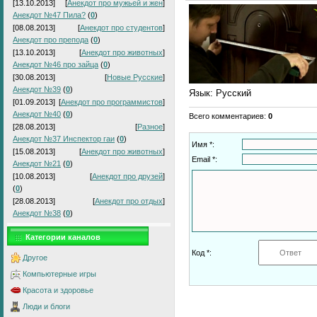
[13.10.2013]
[
Анекдот про мужьей и жен
]
Анекдот №47 Пила?
(
0
)
[08.08.2013]
[
Анекдот про студентов
]
Анекдот про препода
(
0
)
[13.10.2013]
[
Анекдот про животных
]
Анекдот №46 про зайца
(
0
)
[30.08.2013]
[
Новые Русские
]
Анекдот №39
(
0
)
Язык
: Русский
[01.09.2013]
[
Анекдот про программистов
]
Анекдот №40
(
0
)
Всего комментариев
:
0
[28.08.2013]
[
Разное
]
Анекдот №37 Инспектор гаи
(
0
)
Имя *:
[15.08.2013]
[
Анекдот про животных
]
Email *:
Анекдот №21
(
0
)
[10.08.2013]
[
Анекдот про друзей
]
(
0
)
[28.08.2013]
[
Анекдот про отдых
]
Анекдот №38
(
0
)
Категории каналов
Код *:
Другое
Компьютерные игры
Красота и здоровье
Люди и блоги