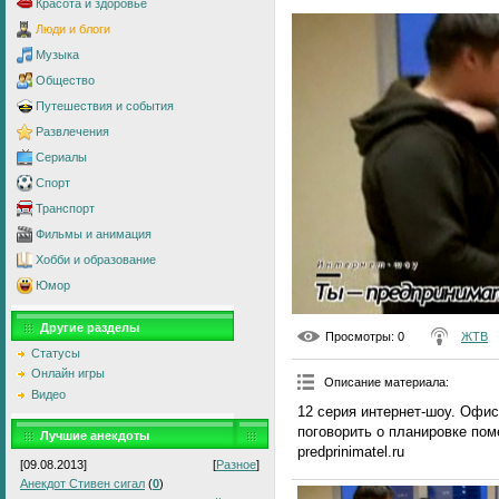
Красота и здоровье
Люди и блоги
Музыка
Общество
Путешествия и события
Развлечения
Сериалы
Спорт
Транспорт
Фильмы и анимация
Хобби и образование
Юмор
Другие разделы
Просмотры
: 0
ЖТВ
Статусы
Онлайн игры
Описание материала
:
Видео
12 серия интернет-шоу. Офис
поговорить о планировке по
Лучшие анекдоты
predprinimatel.ru
[09.08.2013]
[
Разное
]
Анекдот Стивен сигал
(
0
)