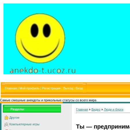
Главная
|
Мой профиль
|
Регистрация
|
Выход
|
Вход
Самые смешные анекдоты и прикольные статусы со всего мира
Разделы
Главная
»
Видео
»
Люди и блоги
Другое
Компьютерные игры
Ты — предпринима