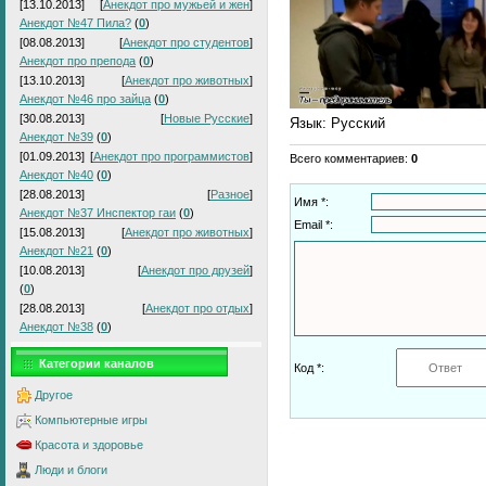
[13.10.2013]
[
Анекдот про мужьей и жен
]
Анекдот №47 Пила?
(
0
)
[08.08.2013]
[
Анекдот про студентов
]
Анекдот про препода
(
0
)
[13.10.2013]
[
Анекдот про животных
]
Анекдот №46 про зайца
(
0
)
[30.08.2013]
[
Новые Русские
]
Язык
: Русский
Анекдот №39
(
0
)
[01.09.2013]
[
Анекдот про программистов
]
Всего комментариев
:
0
Анекдот №40
(
0
)
[28.08.2013]
[
Разное
]
Имя *:
Анекдот №37 Инспектор гаи
(
0
)
Email *:
[15.08.2013]
[
Анекдот про животных
]
Анекдот №21
(
0
)
[10.08.2013]
[
Анекдот про друзей
]
(
0
)
[28.08.2013]
[
Анекдот про отдых
]
Анекдот №38
(
0
)
Категории каналов
Код *:
Другое
Компьютерные игры
Красота и здоровье
Люди и блоги