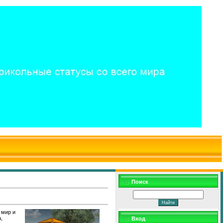
$WD
$,
Поиск
 мир и
,
Вход