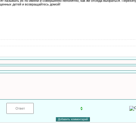
ят называть их по имени и совершенно непонятно, как же отсюда выбраться. Перехит
щенных детей и возвращайтесь домой!