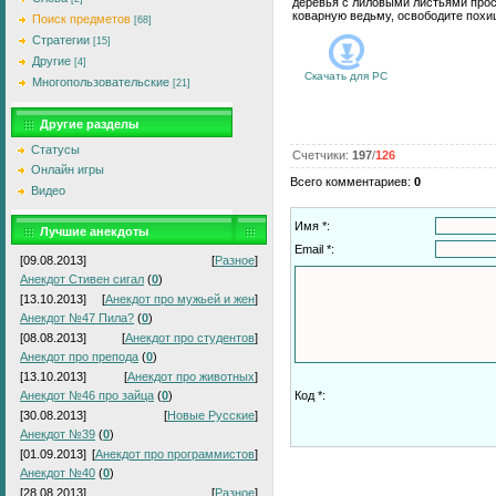
деревья с лиловыми листьями прос
коварную ведьму, освободите похи
Поиск предметов
[68]
Стратегии
[15]
Другие
[4]
Скачать для
PC
Многопользовательские
[21]
Другие разделы
Статусы
Счетчики
:
197
/
126
Онлайн игры
Всего комментариев
:
0
Видео
Имя *:
Лучшие анекдоты
Email *:
[09.08.2013]
[
Разное
]
Анекдот Стивен сигал
(
0
)
[13.10.2013]
[
Анекдот про мужьей и жен
]
Анекдот №47 Пила?
(
0
)
[08.08.2013]
[
Анекдот про студентов
]
Анекдот про препода
(
0
)
[13.10.2013]
[
Анекдот про животных
]
Анекдот №46 про зайца
(
0
)
Код *:
[30.08.2013]
[
Новые Русские
]
Анекдот №39
(
0
)
[01.09.2013]
[
Анекдот про программистов
]
Анекдот №40
(
0
)
[28.08.2013]
[
Разное
]