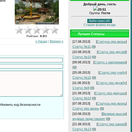
рите
Добрый день, гость
20:51
Группа:
Гости
Войти через uID
Старая форма входа
Лучшие Статусы
Рейтинг
:
0.0
/
0
« Назад
|
Вперед »
[17.08.2013]
[
Статусы про жизнь
]
Статус №11
(
0
)
[15.08.2013]
[
Статус про друзей
]
Статус №10
(
0
)
[09.08.2013]
[
Статус с картинками
]
(
0
)
[25.08.2013]
[
Статус про учебу
]
Статус №15
(
0
)
[11.08.2013]
[
Статус про дружбу
]
Статус №8
(
0
)
[21.08.2013]
[
Статус про девушек
]
Статус №14
(
0
)
[07.08.2013]
[
Статусы про жизнь
]
Статус про жизнь
(
0
)
[10.08.2013]
[
Великие мысли
]
мудрые люди говорят
(
0
)
[21.08.2013]
[
Статус про парней
]
Статус №13
(
0
)