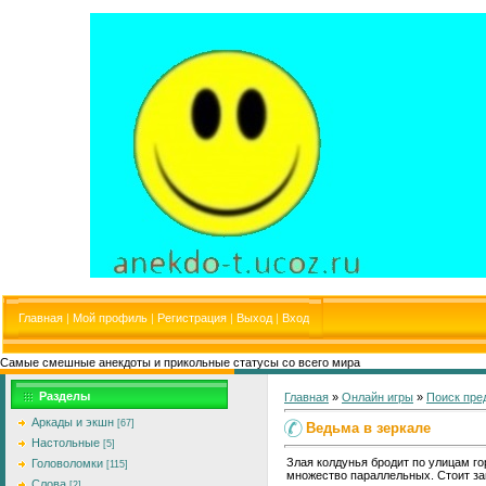
Главная
|
Мой профиль
|
Регистрация
|
Выход
|
Вход
Самые смешные анекдоты и прикольные статусы со всего мира
Разделы
Главная
»
Онлайн игры
»
Поиск пре
Аркады и экшн
[67]
Ведьма в зеркале
Настольные
[5]
Злая колдунья бродит по улицам го
Головоломки
[115]
множество параллельных. Стоит заг
Слова
[2]