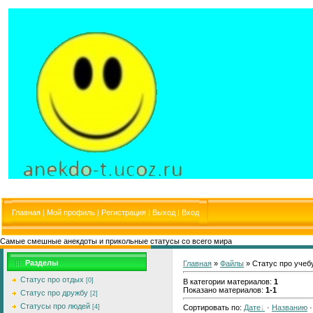
Главная
|
Мой профиль
|
Регистрация
|
Выход
|
Вход
Самые смешные анекдоты и прикольные статусы со всего мира
Разделы
Главная
»
Файлы
» Статус про учеб
Статус про отдых
[0]
В категории материалов
:
1
Показано материалов
:
1-1
Статус про дружбу
[2]
Статусы про людей
[4]
Сортировать по
:
Дате
·
Названию