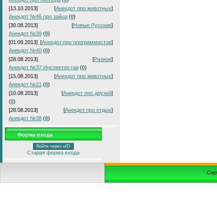
[13.10.2013]
[
Анекдот про животных
]
Анекдот №46 про зайца
(
0
)
[30.08.2013]
[
Новые Русские
]
Анекдот №39
(
0
)
[01.09.2013]
[
Анекдот про программистов
]
Анекдот №40
(
0
)
[28.08.2013]
[
Разное
]
Анекдот №37 Инспектор гаи
(
0
)
[15.08.2013]
[
Анекдот про животных
]
Анекдот №21
(
0
)
[10.08.2013]
[
Анекдот про друзей
]
(
0
)
[28.08.2013]
[
Анекдот про отдых
]
Анекдот №38
(
0
)
Форма входа
Войти через uID
Старая форма входа
Cop