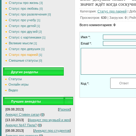
Статусы про жизнь
значит ждёт когда соскуч
[3]
Статус про любовь
[0]
Категория
:
Статус про парней
|
Доб
Статус про развлечения
[0]
Просмотров
:
630
|
Загрузок
:
0
|
Рей
Статус про учебу
[1]
Всего комментариев
:
0
Статус про детей
[1]
Статус про друзей
[2]
Имя *:
Статус с картинками
[1]
Великие мысли
Email *:
[1]
Статус про девушек
[1]
Статус про парней
[1]
Смешные статусы
[0]
Другие разделы
Статусы
Код *:
Онлайн игры
Видео
Лучшие анекдоты
[09.08.2013]
[
Разное
]
Анекдот Стивен сигал
(
0
)
[13.10.2013]
[
Анекдот про мужьей и жен
]
Анекдот №47 Пила?
(
0
)
[08.08.2013]
[
Анекдот про студентов
]
Анекдот про препода
(
0
)