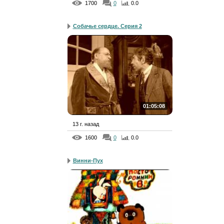
1700
0
0.0
Собачье сердце. Серия 2
01:05:08
13 г. назад
1600
0
0.0
Винни-Пух