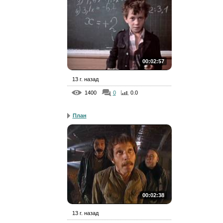
00:02:57
13 г. назад
1400
0
0.0
План
00:02:38
13 г. назад