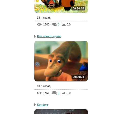
00:10:14
13 г. назад
1500
0
0.0
Как лечить удава
00:09:24
13 г. назад
1451
0
0.0
Конфуз