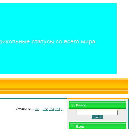
$WD
$,
Поиск
Страницы
:
1
2
3
..
572
573
574
»
Вход