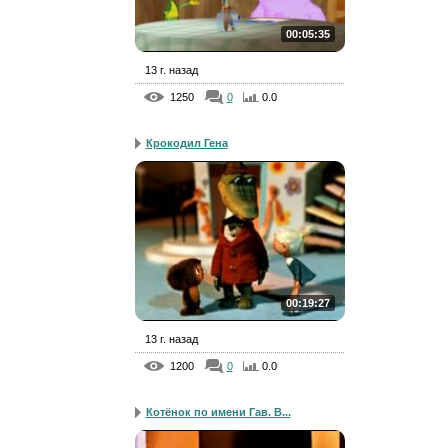
00:05:35
13 г. назад
1250
0
0.0
Крокодил Гена
00:19:27
13 г. назад
1200
0
0.0
Котёнок по имени Гав. В...