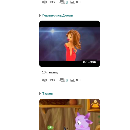
1350
0
0.0
Гламперина Джоли
00:02:08
13 г. назад
1300
0
0.0
Талант