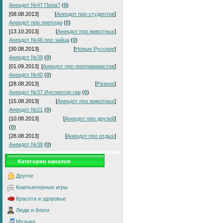
Анекдот №47 Пила?
(
0
)
[08.08.2013]
[
Анекдот про студентов
]
Анекдот про препода
(
0
)
[13.10.2013]
[
Анекдот про животных
]
Анекдот №46 про зайца
(
0
)
[30.08.2013]
[
Новые Русские
]
Анекдот №39
(
0
)
[01.09.2013]
[
Анекдот про программистов
]
Анекдот №40
(
0
)
[28.08.2013]
[
Разное
]
Анекдот №37 Инспектор гаи
(
0
)
[15.08.2013]
[
Анекдот про животных
]
Анекдот №21
(
0
)
[10.08.2013]
[
Анекдот про друзей
]
(
0
)
[28.08.2013]
[
Анекдот про отдых
]
Анекдот №38
(
0
)
Категории каналов
Другое
Компьютерные игры
Красота и здоровье
Люди и блоги
Музыка