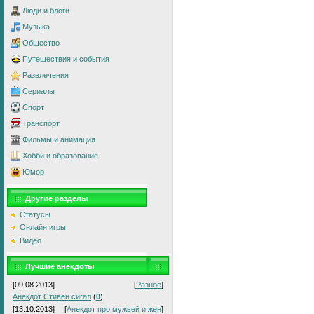
Люди и блоги
Музыка
Общество
Путешествия и события
Развлечения
Сериалы
Спорт
Транспорт
Фильмы и анимация
Хобби и образование
Юмор
Другие разделы
Статусы
Онлайн игры
Видео
Лучшие анекдоты
[09.08.2013]
[
Разное
]
Анекдот Стивен сигал
(
0
)
[13.10.2013]
[
Анекдот про мужьей и жен
]