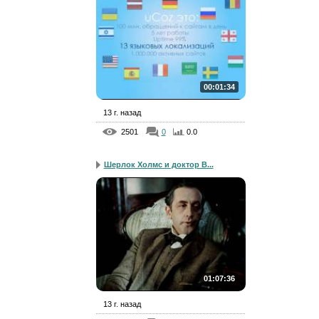
00:01:34
13 г. назад
2501
0
0.0
Шерлок Холмс и доктор В...
01:07:36
13 г. назад