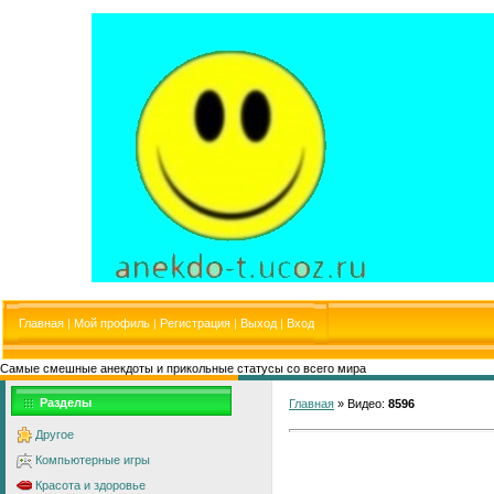
Главная
|
Мой профиль
|
Регистрация
|
Выход
|
Вход
Самые смешные анекдоты и прикольные статусы со всего мира
Разделы
Главная
»
Видео
:
8596
Другое
Компьютерные игры
Красота и здоровье