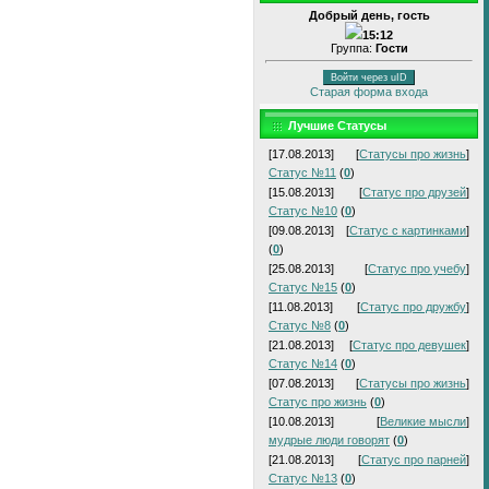
Добрый день, гость
15:12
Группа:
Гости
Войти через uID
Старая форма входа
Лучшие Статусы
[17.08.2013]
[
Статусы про жизнь
]
Статус №11
(
0
)
[15.08.2013]
[
Статус про друзей
]
Статус №10
(
0
)
[09.08.2013]
[
Статус с картинками
]
(
0
)
[25.08.2013]
[
Статус про учебу
]
Статус №15
(
0
)
[11.08.2013]
[
Статус про дружбу
]
Статус №8
(
0
)
[21.08.2013]
[
Статус про девушек
]
Статус №14
(
0
)
[07.08.2013]
[
Статусы про жизнь
]
Статус про жизнь
(
0
)
[10.08.2013]
[
Великие мысли
]
мудрые люди говорят
(
0
)
[21.08.2013]
[
Статус про парней
]
Статус №13
(
0
)