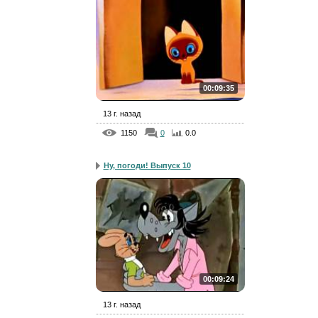
00:09:35
13 г. назад
1150
0
0.0
Ну, погоди! Выпуск 10
00:09:24
13 г. назад