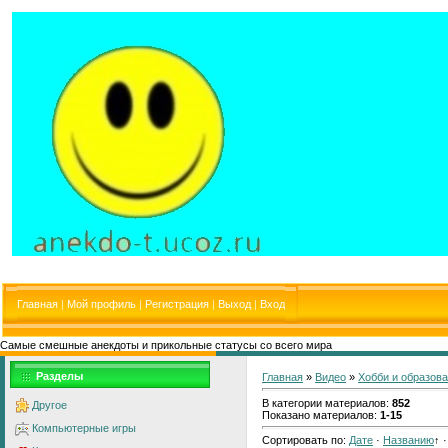
Главная
|
Мой профиль
|
Регистрация
|
Выход
|
Вход
Самые смешные анекдоты и прикольные статусы со всего мира
Разделы
Главная
»
Видео
»
Хобби и образов
В категории материалов
:
852
Другое
Показано материалов
:
1-15
Компьютерные игры
Сортировать по
:
Дате
·
Названию
↑