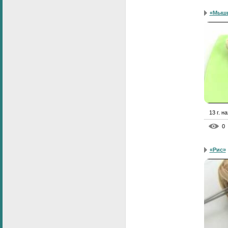
«Мышь
13 г. н
0
«Рис»