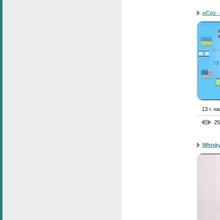
uCoz -
13 г. н
25
Whisky