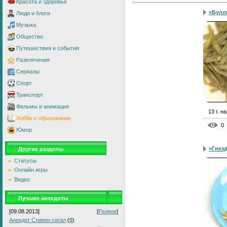
Красота и здоровье
«Булл
Люди и блоги
Музыка
Общество
Путешествия и события
Развлечения
Сериалы
Спорт
Транспорт
Фильмы и анимация
13 г. н
Хобби и образование
0
Юмор
«Гнез
Другие разделы
Статусы
Онлайн игры
Видео
Лучшие анекдоты
[09.08.2013]
[
Разное
]
Анекдот Стивен сигал
(
0
)