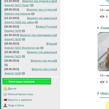
[13.10.2013]
[
Анекдот про мужьей и жен
]
Анекдот №47 Пила?
(
0
)
[08.08.2013]
[
Анекдот про студентов
]
13 г. н
Анекдот про препода
(
0
)
0
[13.10.2013]
[
Анекдот про животных
]
Анекдот №46 про зайца
(
0
)
[30.08.2013]
[
Новые Русские
]
«Грец
Анекдот №39
(
0
)
[01.09.2013]
[
Анекдот про программистов
]
Анекдот №40
(
0
)
[28.08.2013]
[
Разное
]
Анекдот №37 Инспектор гаи
(
0
)
[15.08.2013]
[
Анекдот про животных
]
Анекдот №21
(
0
)
[10.08.2013]
[
Анекдот про друзей
]
(
0
)
[28.08.2013]
[
Анекдот про отдых
]
Анекдот №38
(
0
)
13 г. н
Категории каналов
0
Другое
«Дом 
Компьютерные игры
Красота и здоровье
Люди и блоги