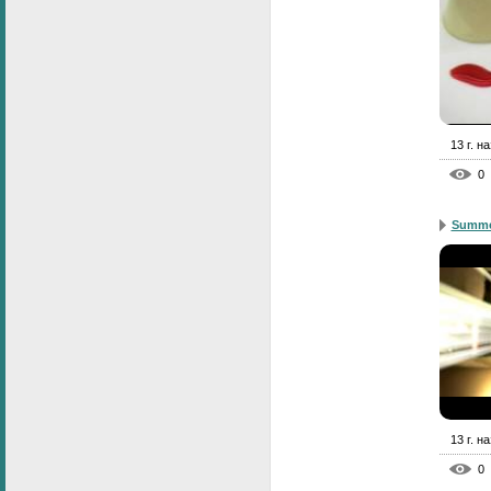
13 г. н
0
Summe
13 г. н
0