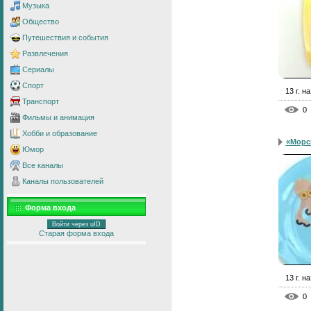
Музыка
Общество
Путешествия и события
Развлечения
Сериалы
Спорт
13 г. н
Транспорт
0
Фильмы и анимация
Хобби и образование
«Морс
Юмор
Все каналы
Каналы пользователей
Форма входа
Войти через uID
Старая форма входа
13 г. н
0