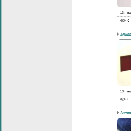
13 г. н
0
Аджоб
13 г. н
0
Ажурн