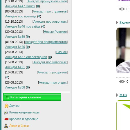
[13.10.2013]
[
Анекдот про мужьей и жен
]
Анекдот №47 Пила?
(
0
)
0
[08.08.2013]
[
Анекдот про студентов
]
Анекдот про препода
(
0
)
[13.10.2013]
[
Анекдот про животных
]
Zадел
Анекдот №46 про зайца
(
0
)
[30.08.2013]
[
Новые Русские
]
Анекдот №39
(
0
)
[01.09.2013]
[
Анекдот про программистов
]
Анекдот №40
(
0
)
[28.08.2013]
[
Разное
]
Анекдот №37 Инспектор гаи
(
0
)
[15.08.2013]
[
Анекдот про животных
]
Анекдот №21
(
0
)
[10.08.2013]
[
Анекдот про друзей
]
(
0
)
0
[28.08.2013]
[
Анекдот про отдых
]
Анекдот №38
(
0
)
ЖТВ
Категории каналов
Другое
Компьютерные игры
Красота и здоровье
Люди и блоги