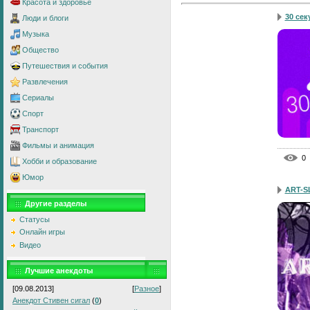
Красота и здоровье
30 секу
Люди и блоги
Музыка
Общество
Путешествия и события
Развлечения
Сериалы
Спорт
Транспорт
Фильмы и анимация
0
Хобби и образование
Юмор
ART-S
Другие разделы
Статусы
Онлайн игры
Видео
Лучшие анекдоты
[09.08.2013]
[
Разное
]
Анекдот Стивен сигал
(
0
)