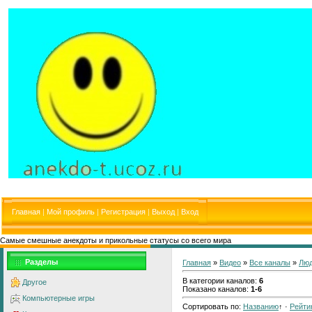
Главная
|
Мой профиль
|
Регистрация
|
Выход
|
Вход
Самые смешные анекдоты и прикольные статусы со всего мира
Разделы
Главная
»
Видео
»
Все каналы
»
Люд
В категории каналов
:
6
Другое
Показано каналов
:
1-6
Компьютерные игры
Сортировать по
:
Названию
↑
·
Рейти