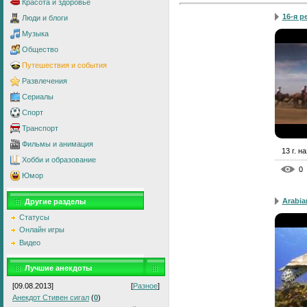
Красота и здоровье
16-я р
Люди и блоги
Музыка
Общество
Путешествия и события
Развлечения
Сериалы
Спорт
Транспорт
Фильмы и анимация
13 г. н
Хобби и образование
0
Юмор
Arabia
Другие разделы
Статусы
Онлайн игры
Видео
Лучшие анекдоты
[09.08.2013]
[
Разное
]
Анекдот Стивен сигал
(
0
)