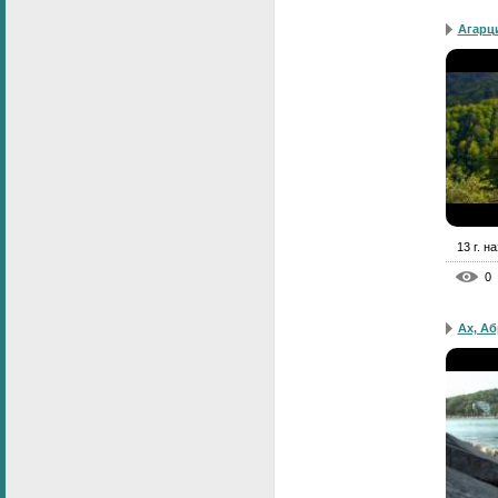
Агарц
13 г. н
0
Ах, Аб