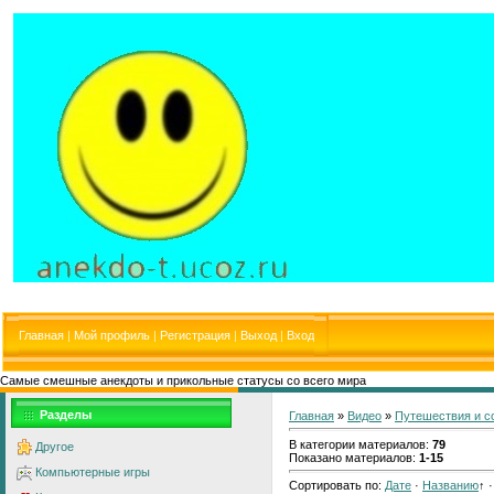
Главная
|
Мой профиль
|
Регистрация
|
Выход
|
Вход
Самые смешные анекдоты и прикольные статусы со всего мира
Разделы
Главная
»
Видео
»
Путешествия и с
В категории материалов
:
79
Другое
Показано материалов
:
1-15
Компьютерные игры
Сортировать по
:
Дате
·
Названию
↑