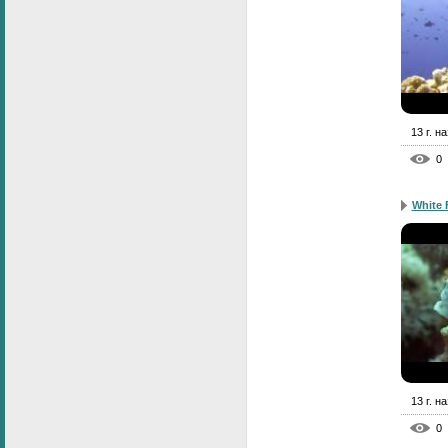
13 г. н
0
White 
13 г. н
0