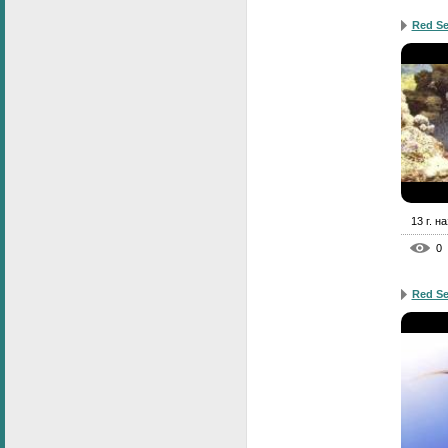
Red Se
13 г. н
0
Red Se