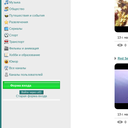
Музыка
Общество
Путешествия и события
Развлечения
Сериалы
Спорт
13 г. н
Транспорт
0
Фильмы и анимация
Хобби и образование
Red Se
Юмор
Все каналы
Каналы пользователей
Форма входа
Войти через uID
Старая форма входа
13 г. н
0