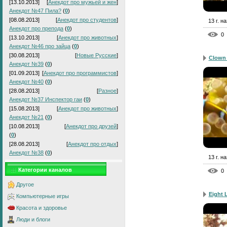
[13.10.2013]
[
Анекдот про мужьей и жен
]
Анекдот №47 Пила?
(
0
)
[08.08.2013]
[
Анекдот про студентов
]
13 г. н
Анекдот про препода
(
0
)
0
[13.10.2013]
[
Анекдот про животных
]
Анекдот №46 про зайца
(
0
)
[30.08.2013]
[
Новые Русские
]
Clown 
Анекдот №39
(
0
)
[01.09.2013]
[
Анекдот про программистов
]
Анекдот №40
(
0
)
[28.08.2013]
[
Разное
]
Анекдот №37 Инспектор гаи
(
0
)
[15.08.2013]
[
Анекдот про животных
]
Анекдот №21
(
0
)
[10.08.2013]
[
Анекдот про друзей
]
(
0
)
[28.08.2013]
[
Анекдот про отдых
]
Анекдот №38
(
0
)
13 г. н
Категории каналов
0
Другое
Eight 
Компьютерные игры
Красота и здоровье
Люди и блоги