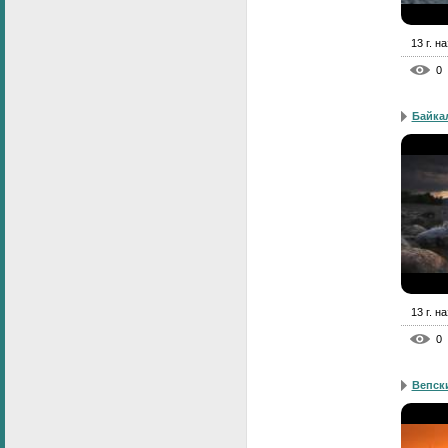
13 г. н
0
Байка
13 г. н
0
Вепск