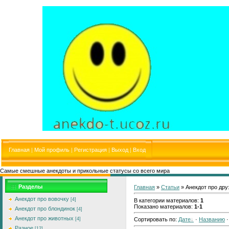
Главная
|
Мой профиль
|
Регистрация
|
Выход
|
Вход
Самые смешные анекдоты и прикольные статусы со всего мира
Разделы
Главная
»
Статьи
» Анекдот про дру
Анекдот про вовочку
[4]
В категории материалов
:
1
Показано материалов
:
1-1
Анекдот про блондинок
[4]
Анекдот про животных
[4]
Сортировать по
:
Дате
·
Названию
Разное
[12]