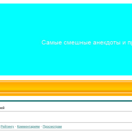
зей
·
Рейтингу
·
Комментариям
·
Просмотрам