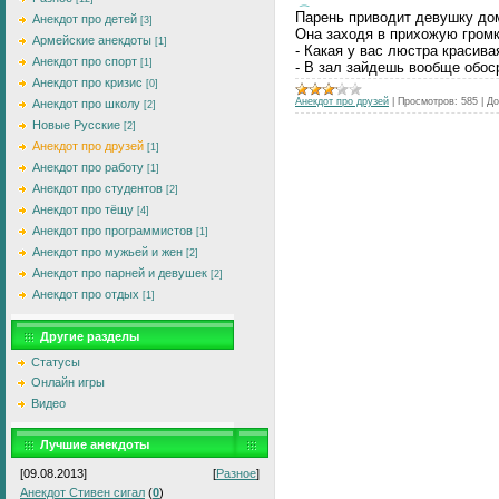
Парень приводит девушку до
Анекдот про детей
[3]
Она заходя в прихожую громк
Армейские анекдоты
[1]
- Какая у вас люстра красива
Анекдот про спорт
[1]
- В зал зайдешь вообще обос
Анекдот про кризис
[0]
Анекдот про друзей
|
Просмотров:
585
|
До
Анекдот про школу
[2]
Новые Русские
[2]
Анекдот про друзей
[1]
Анекдот про работу
[1]
Анекдот про студентов
[2]
Анекдот про тёщу
[4]
Анекдот про программистов
[1]
Анекдот про мужьей и жен
[2]
Анекдот про парней и девушек
[2]
Анекдот про отдых
[1]
Другие разделы
Статусы
Онлайн игры
Видео
Лучшие анекдоты
[09.08.2013]
[
Разное
]
Анекдот Стивен сигал
(
0
)