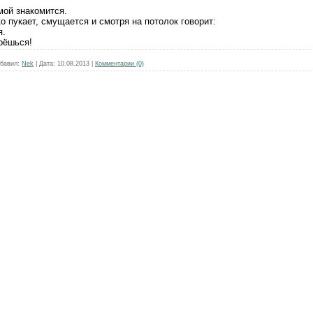
мой знакомится.
о пукает, смущается и смотря на потолок говорит:
я.
рёшься!
бавил:
Nek
|
Дата:
10.08.2013
|
Комментарии (0)