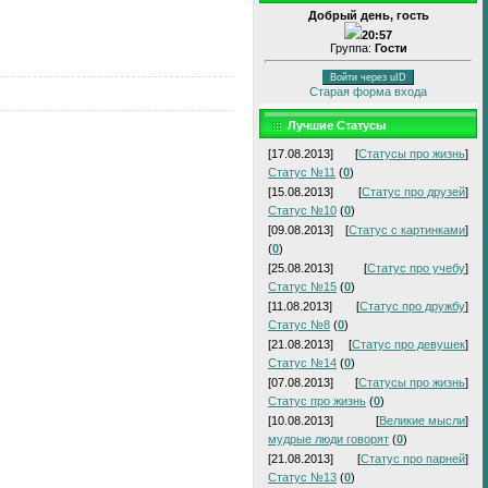
Добрый день, гость
20:57
Группа:
Гости
Войти через uID
Старая форма входа
Лучшие Статусы
[17.08.2013]
[
Статусы про жизнь
]
Статус №11
(
0
)
[15.08.2013]
[
Статус про друзей
]
Статус №10
(
0
)
[09.08.2013]
[
Статус с картинками
]
(
0
)
[25.08.2013]
[
Статус про учебу
]
Статус №15
(
0
)
[11.08.2013]
[
Статус про дружбу
]
Статус №8
(
0
)
[21.08.2013]
[
Статус про девушек
]
Статус №14
(
0
)
[07.08.2013]
[
Статусы про жизнь
]
Статус про жизнь
(
0
)
[10.08.2013]
[
Великие мысли
]
мудрые люди говорят
(
0
)
[21.08.2013]
[
Статус про парней
]
Статус №13
(
0
)