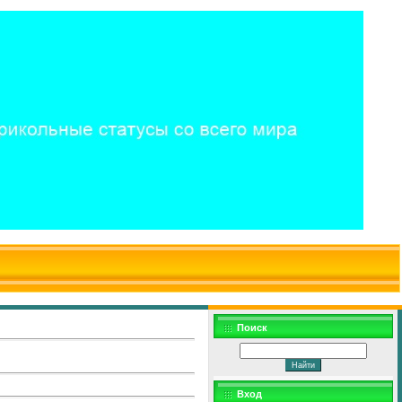
$WD
$,
Поиск
Вход