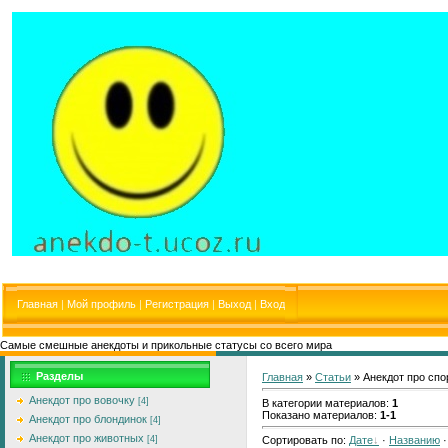
Главная
|
Мой профиль
|
Регистрация
|
Выход
|
Вход
Самые смешные анекдоты и прикольные статусы со всего мира
Разделы
Главная
»
Статьи
» Анекдот про спо
Анекдот про вовочку
[4]
В категории материалов
:
1
Показано материалов
:
1-1
Анекдот про блондинок
[4]
Анекдот про животных
[4]
Сортировать по
:
Дате
·
Названию