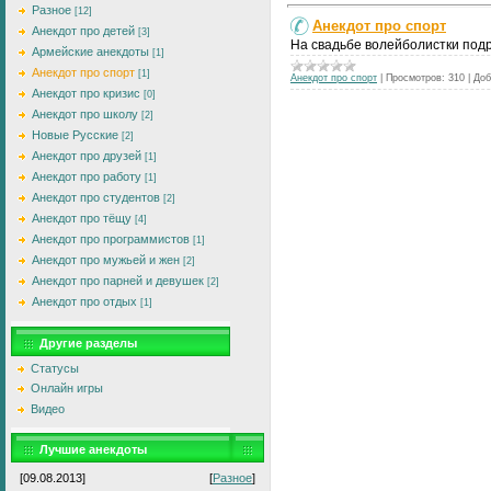
Разное
[12]
Анекдот про спорт
Анекдот про детей
[3]
На свадьбе волейболистки подр
Армейские анекдоты
[1]
Анекдот про спорт
[1]
Анекдот про спорт
|
Просмотров:
310
|
Доб
Анекдот про кризис
[0]
Анекдот про школу
[2]
Новые Русские
[2]
Анекдот про друзей
[1]
Анекдот про работу
[1]
Анекдот про студентов
[2]
Анекдот про тёщу
[4]
Анекдот про программистов
[1]
Анекдот про мужьей и жен
[2]
Анекдот про парней и девушек
[2]
Анекдот про отдых
[1]
Другие разделы
Статусы
Онлайн игры
Видео
Лучшие анекдоты
[09.08.2013]
[
Разное
]