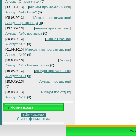
Анекдот Стивен сигал
(
0
)
[13.10.2013]
[
Анекдот про мужьей и жен
]
Анекдот №47 Пила?
(
0
)
[08.08.2013]
[
Анекдот про студентов
]
Анекдот про препода
(
0
)
[13.10.2013]
[
Анекдот про животных
]
Анекдот №46 про зайца
(
0
)
[30.08.2013]
[
Новые Русские
]
Анекдот №39
(
0
)
[01.09.2013]
[
Анекдот про программистов
]
Анекдот №40
(
0
)
[28.08.2013]
[
Разное
]
Анекдот №37 Инспектор гаи
(
0
)
[15.08.2013]
[
Анекдот про животных
]
Анекдот №21
(
0
)
[10.08.2013]
[
Анекдот про друзей
]
(
0
)
[28.08.2013]
[
Анекдот про отдых
]
Анекдот №38
(
0
)
Форма входа
Войти через uID
Старая форма входа
Cop