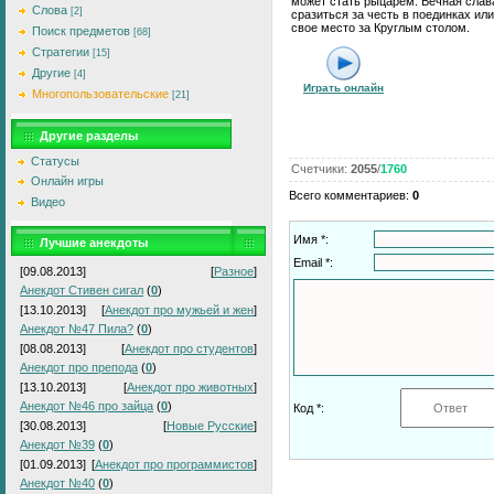
может стать рыцарем. Вечная слава
Слова
[2]
сразиться за честь в поединках ил
свое место за Круглым столом.
Поиск предметов
[68]
Стратегии
[15]
Другие
[4]
Играть онлайн
Многопользовательские
[21]
Другие разделы
Статусы
Счетчики
:
2055
/
1760
Онлайн игры
Всего комментариев
:
0
Видео
Имя *:
Лучшие анекдоты
Email *:
[09.08.2013]
[
Разное
]
Анекдот Стивен сигал
(
0
)
[13.10.2013]
[
Анекдот про мужьей и жен
]
Анекдот №47 Пила?
(
0
)
[08.08.2013]
[
Анекдот про студентов
]
Анекдот про препода
(
0
)
[13.10.2013]
[
Анекдот про животных
]
Анекдот №46 про зайца
(
0
)
Код *:
[30.08.2013]
[
Новые Русские
]
Анекдот №39
(
0
)
[01.09.2013]
[
Анекдот про программистов
]
Анекдот №40
(
0
)