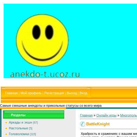
Главная
|
Мой профиль
|
Регистрация
|
Выход
|
Вход
Самые смешные анекдоты и прикольные статусы со всего мира
Разделы
Главная
»
Онлайн игры
»
Многополь
Аркады и экшн
[67]
BattleKnight
Настольные
[5]
Храбрость в сражениях с вашим ме
Головоломки
[115]