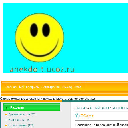
Главная
|
Мой профиль
|
Регистрация
|
Выход
|
Вход
Самые смешные анекдоты и прикольные статусы со всего мира
Разделы
Главная
»
Онлайн игры
»
Многополь
Аркады и экшн
[67]
OGame
Настольные
[5]
Вселенная - это бесконечный океан
Головоломки
[115]