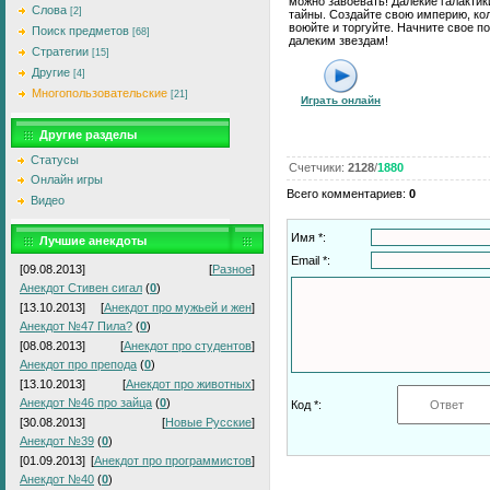
можно завоевать! Далекие галакти
Слова
[2]
тайны. Создайте свою империю, ко
воюйте и торгуйте. Начните свое п
Поиск предметов
[68]
далеким звездам!
Стратегии
[15]
Другие
[4]
Многопользовательские
[21]
Играть онлайн
Другие разделы
Статусы
Счетчики
:
2128
/
1880
Онлайн игры
Всего комментариев
:
0
Видео
Имя *:
Лучшие анекдоты
Email *:
[09.08.2013]
[
Разное
]
Анекдот Стивен сигал
(
0
)
[13.10.2013]
[
Анекдот про мужьей и жен
]
Анекдот №47 Пила?
(
0
)
[08.08.2013]
[
Анекдот про студентов
]
Анекдот про препода
(
0
)
[13.10.2013]
[
Анекдот про животных
]
Анекдот №46 про зайца
(
0
)
Код *:
[30.08.2013]
[
Новые Русские
]
Анекдот №39
(
0
)
[01.09.2013]
[
Анекдот про программистов
]
Анекдот №40
(
0
)