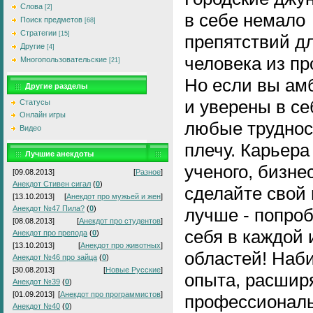
Слова
[2]
в себе немало
Поиск предметов
[68]
Стратегии
[15]
препятствий д
Другие
[4]
человека из пр
Многопользовательские
[21]
Но если вы ам
Другие разделы
и уверены в се
Статусы
Онлайн игры
любые труднос
Видео
плечу. Карьера
Лучшие анекдоты
ученого, бизне
[09.08.2013]
[
Разное
]
Анекдот Стивен сигал
(
0
)
сделайте свой 
[13.10.2013]
[
Анекдот про мужьей и жен
]
Анекдот №47 Пила?
(
0
)
лучше - попро
[08.08.2013]
[
Анекдот про студентов
]
себя в каждой 
Анекдот про препода
(
0
)
[13.10.2013]
[
Анекдот про животных
]
областей! Наб
Анекдот №46 про зайца
(
0
)
[30.08.2013]
[
Новые Русские
]
опыта, расшир
Анекдот №39
(
0
)
[01.09.2013]
[
Анекдот про программистов
]
профессионал
Анекдот №40
(
0
)