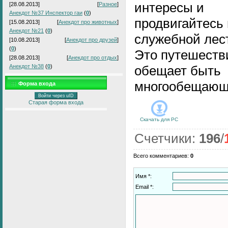
интересы и
[28.08.2013]
[
Разное
]
Анекдот №37 Инспектор гаи
(
0
)
продвигайтесь 
[15.08.2013]
[
Анекдот про животных
]
Анекдот №21
(
0
)
служебной лес
[10.08.2013]
[
Анекдот про друзей
]
(
0
)
Это путешеств
[28.08.2013]
[
Анекдот про отдых
]
Анекдот №38
(
0
)
обещает быть
многообещающ
Форма входа
Войти через uID
Старая форма входа
Скачать для
PC
Счетчики
:
196
/
Всего комментариев
:
0
Имя *:
Email *: