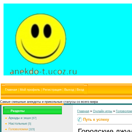
Главная
|
Мой профиль
|
Регистрация
|
Выход
|
Вход
Самые смешные анекдоты и прикольные статусы со всего мира
Разделы
Главная
»
Онлайн игры
»
Головолом
Аркады и экшн
[67]
Путь к успеху
Настольные
[5]
Городские джун
Головоломки
[115]