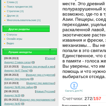
Слова
[2]
месте. Это древний
Поиск предметов
[68]
полуразрушенный х
Стратегии
[15]
возможно, где-то в 
Другие
[4]
Азии. Пещеры, сое
Многопользовательские
[21]
переходами, ущелье
раскаленной лавой,
Другие разделы
экзотические растен
Статусы
Онлайн игры
изваяния и фрески,
Видео
механизмы… Вы не 
попали в это святи
Лучшие анекдоты
Единственное, что 
[09.08.2013]
[
Разное
]
в памяти - голоса ж
Анекдот Стивен сигал
(
0
)
Вы уверены, что им
[13.10.2013]
[
Анекдот про мужьей и жен
]
помощь и что нужно
Анекдот №47 Пила?
(
0
)
[08.08.2013]
[
Анекдот про студентов
]
выбираться отсюда.
Анекдот про препода
(
0
)
[13.10.2013]
[
Анекдот про животных
]
Анекдот №46 про зайца
(
0
)
Скачать для
PC
[30.08.2013]
[
Новые Русские
]
Анекдот №39
(
0
)
Счетчики
:
272
/
157
[01.09.2013]
[
Анекдот про программистов
]
Анекдот №40
(
0
)
Всего комментариев
:
0