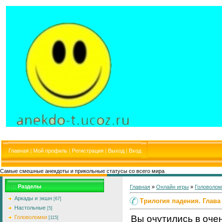
Главная
|
Мой профиль
|
Регистрация
|
Выход
|
Вход
Самые смешные анекдоты и прикольные статусы со всего мира
Разделы
Главная
»
Онлайн игры
»
Головолом
Аркады и экшн
[67]
Трилогия падения. Глава
Настольные
[5]
Вы очутились в оче
Головоломки
[115]