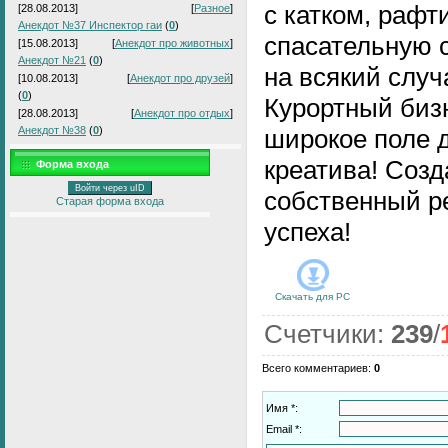
с катком, рафт
[28.08.2013]
[
Разное
]
Анекдот №37 Инспектор гаи
(
0
)
спасательную с
[15.08.2013]
[
Анекдот про животных
]
Анекдот №21
(
0
)
на всякий случ
[10.08.2013]
[
Анекдот про друзей
]
(
0
)
Курортный бизн
[28.08.2013]
[
Анекдот про отдых
]
Анекдот №38
(
0
)
широкое поле 
креатива! Созд
Форма входа
Войти через uID
собственный р
Старая форма входа
успеха!
Скачать для
PC
Счетчики
:
239
/
Всего комментариев
:
0
Имя *:
Email *: