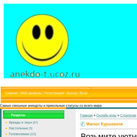
Главная
|
Мой профиль
|
Регистрация
|
Выход
|
Вход
Самые смешные анекдоты и прикольные статусы со всего мира
Разделы
Главная
»
Онлайн игры
»
Стратегии
Аркады и экшн
[67]
Магнат Куршевеля
Настольные
[5]
Возьмите уют
Головоломки
[115]