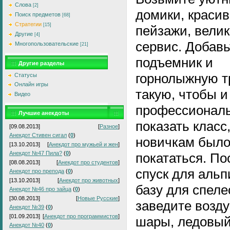
Слова
[2]
домики, краси
Поиск предметов
[68]
Стратегии
[15]
пейзажи, вели
Другие
[4]
сервис. Добавь
Многопользовательские
[21]
подъемник и
Другие разделы
горнолыжную т
Статусы
Онлайн игры
такую, чтобы и
Видео
профессионал
Лучшие анекдоты
показать класс,
[09.08.2013]
[
Разное
]
Анекдот Стивен сигал
(
0
)
новичкам было
[13.10.2013]
[
Анекдот про мужьей и жен
]
Анекдот №47 Пила?
(
0
)
покататься. По
[08.08.2013]
[
Анекдот про студентов
]
спуск для альп
Анекдот про препода
(
0
)
[13.10.2013]
[
Анекдот про животных
]
базу для спеле
Анекдот №46 про зайца
(
0
)
[30.08.2013]
[
Новые Русские
]
заведите возд
Анекдот №39
(
0
)
[01.09.2013]
[
Анекдот про программистов
]
шары, ледовый
Анекдот №40
(
0
)