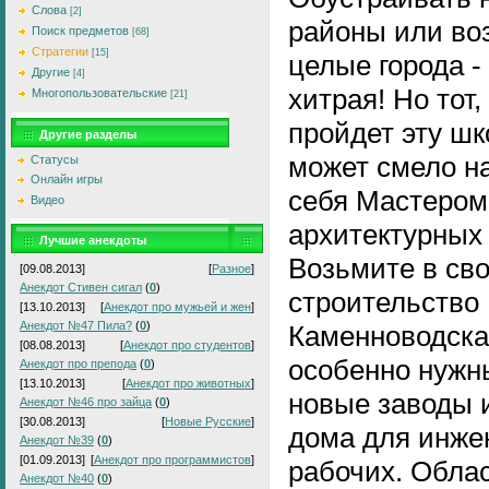
Слова
[2]
районы или во
Поиск предметов
[68]
Стратегии
[15]
целые города -
Другие
[4]
хитрая! Но тот,
Многопользовательские
[21]
пройдет эту шк
Другие разделы
может смело н
Статусы
Онлайн игры
себя Мастером
Видео
архитектурных 
Лучшие анекдоты
Возьмите в сво
[09.08.2013]
[
Разное
]
Анекдот Стивен сигал
(
0
)
строительство
[13.10.2013]
[
Анекдот про мужьей и жен
]
Анекдот №47 Пила?
(
0
)
Каменноводска
[08.08.2013]
[
Анекдот про студентов
]
особенно нужн
Анекдот про препода
(
0
)
[13.10.2013]
[
Анекдот про животных
]
новые заводы 
Анекдот №46 про зайца
(
0
)
[30.08.2013]
[
Новые Русские
]
дома для инже
Анекдот №39
(
0
)
[01.09.2013]
[
Анекдот про программистов
]
рабочих. Облас
Анекдот №40
(
0
)