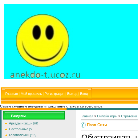
Главная
|
Мой профиль
|
Регистрация
|
Выход
|
Вход
Самые смешные анекдоты и прикольные статусы со всего мира
Разделы
Главная
»
Онлайн игры
»
Стратегии
Аркады и экшн
[67]
Пазл Сити
Настольные
[5]
Обустраивать 
Головоломки
[115]