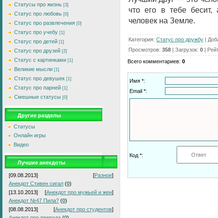
Статусы про жизнь
[3]
что его в тебе бесит,
Статус про любовь
[0]
человек на Земле.
Статус про развлечения
[0]
Статус про учебу
[1]
Категория
:
Статус про дружбу
|
Доб
Статус про детей
[1]
Просмотров
:
358
|
Загрузок
:
0
|
Рей
Статус про друзей
[2]
Статус с картинками
[1]
Всего комментариев
:
0
Великие мысли
[1]
Статус про девушек
[1]
Имя *:
Статус про парней
[1]
Email *:
Смешные статусы
[0]
Другие разделы
Статусы
Онлайн игры
Видео
Код *:
Лучшие анекдоты
[09.08.2013]
[
Разное
]
Анекдот Стивен сигал
(
0
)
[13.10.2013]
[
Анекдот про мужьей и жен
]
Анекдот №47 Пила?
(
0
)
[08.08.2013]
[
Анекдот про студентов
]
Анекдот про препода
(
0
)