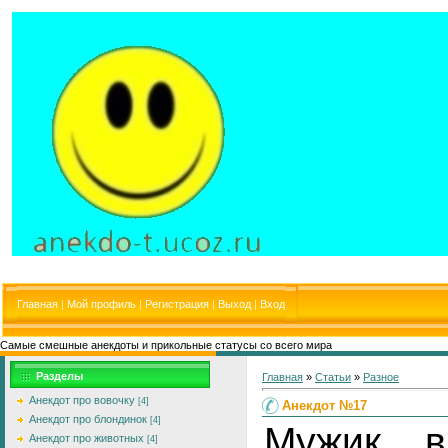
Главная
|
Мой профиль
|
Регистрация
|
Выход
|
Вход
Самые смешные анекдоты и прикольные статусы со всего мира
Разделы
Главная
»
Статьи
»
Разное
Анекдот про вовочку
[4]
Анекдот №17
Анекдот про блондинок
[4]
Мужик в
Анекдот про животных
[4]