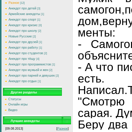
Разное
[12]
самогон,п
Анекдот про детей
[3]
Армейские анекдоты
[1]
дом,верн
Анекдот про спорт
[1]
Анекдот про кризис
[0]
менты:
Анекдот про школу
[2]
Новые Русские
[2]
- Самого
Анекдот про друзей
[1]
Анекдот про работу
[1]
объяснит
Анекдот про студентов
[2]
Анекдот про тёщу
[4]
- А что п
Анекдот про программистов
[1]
Анекдот про мужьей и жен
[2]
есть.
Анекдот про парней и девушек
[2]
Анекдот про отдых
[1]
Написал.Т
Другие разделы
"Смотрю 
Статусы
Онлайн игры
сарая. Д
Видео
Беру два 
Лучшие анекдоты
[09.08.2013]
[
Разное
]