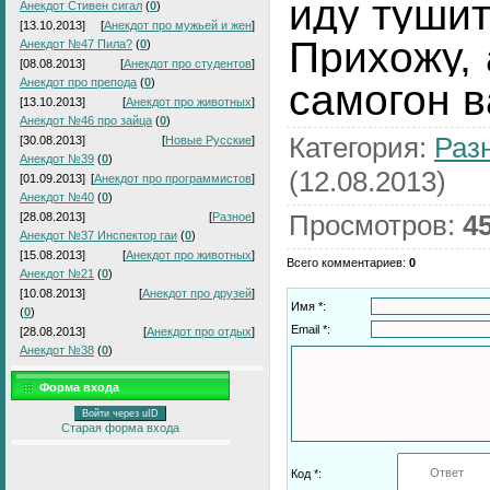
иду тушит
Анекдот Стивен сигал
(
0
)
[13.10.2013]
[
Анекдот про мужьей и жен
]
Прихожу, 
Анекдот №47 Пила?
(
0
)
[08.08.2013]
[
Анекдот про студентов
]
Анекдот про препода
(
0
)
самогон в
[13.10.2013]
[
Анекдот про животных
]
Анекдот №46 про зайца
(
0
)
Категория
:
Раз
[30.08.2013]
[
Новые Русские
]
Анекдот №39
(
0
)
(12.08.2013)
[01.09.2013]
[
Анекдот про программистов
]
Анекдот №40
(
0
)
Просмотров
:
4
[28.08.2013]
[
Разное
]
Анекдот №37 Инспектор гаи
(
0
)
[15.08.2013]
[
Анекдот про животных
]
Всего комментариев
:
0
Анекдот №21
(
0
)
[10.08.2013]
[
Анекдот про друзей
]
Имя *:
(
0
)
Email *:
[28.08.2013]
[
Анекдот про отдых
]
Анекдот №38
(
0
)
Форма входа
Войти через uID
Старая форма входа
Код *: