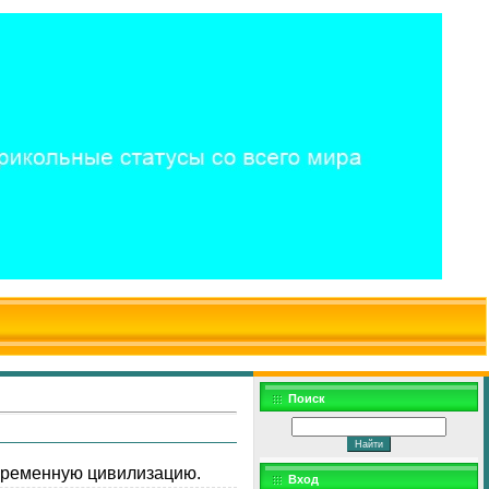
$WD
$,
Поиск
овременную цивилизацию.
Вход