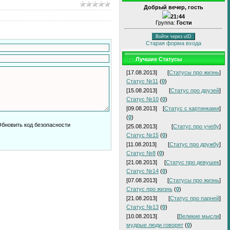
Добрый вечер, гость
21:44
Группа:
Гости
Войти через uID
Старая форма входа
Лучшие Статусы
[17.08.2013]
[
Статусы про жизнь
]
Статус №11
(
0
)
[15.08.2013]
[
Статус про друзей
]
Статус №10
(
0
)
[09.08.2013]
[
Статус с картинками
]
(
0
)
[25.08.2013]
[
Статус про учебу
]
Статус №15
(
0
)
[11.08.2013]
[
Статус про дружбу
]
Статус №8
(
0
)
[21.08.2013]
[
Статус про девушек
]
Статус №14
(
0
)
[07.08.2013]
[
Статусы про жизнь
]
Статус про жизнь
(
0
)
[21.08.2013]
[
Статус про парней
]
Статус №13
(
0
)
[10.08.2013]
[
Великие мысли
]
мудрые люди говорят
(
0
)