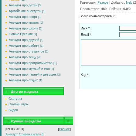
Категория
:
Разное
|
Добавил
:
Nek
(2
Анекдот про детей
[3]
Просмотров
:
489
|
Рейтинг
:
0.0
/
0
Армейские анекдоты
[1]
Всего комментариев
:
0
Анекдот про спорт
[1]
Анекдот про кризис
[0]
Имя *:
Анекдот про школу
[2]
Новые Русские
Email *:
[2]
Анекдот про друзей
[1]
Анекдот про работу
[1]
Анекдот про студентов
[2]
Анекдот про тёщу
[4]
Анекдот про программистов
[1]
Анекдот про мужьей и жен
[2]
Анекдот про парней и девушек
Код *:
[2]
Анекдот про отдых
[1]
Другие разделы
Статусы
Онлайн игры
Видео
Лучшие анекдоты
[09.08.2013]
[
Разное
]
Анекдот Стивен сигал
(
0
)