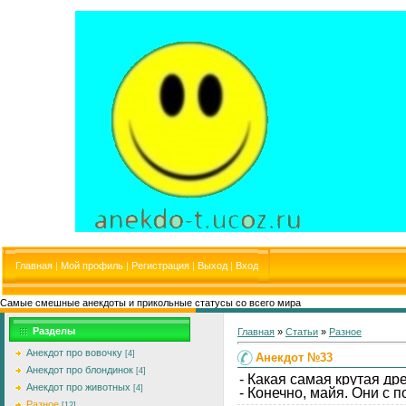
Главная
|
Мой профиль
|
Регистрация
|
Выход
|
Вход
Самые смешные анекдоты и прикольные статусы со всего мира
Разделы
Главная
»
Статьи
»
Разное
Анекдот про вовочку
[4]
Анекдот №33
Анекдот про блондинок
[4]
- Какая самая крутая д
Анекдот про животных
[4]
- Конечно, майя. Они с
Разное
[12]