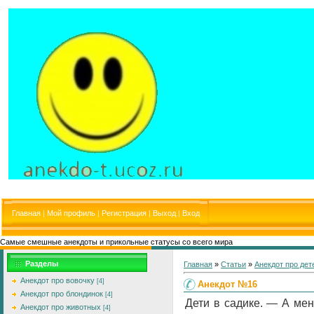
Главная
|
Мой профиль
|
Регистрация
|
Выход
|
Вход
Самые смешные анекдоты и прикольные статусы со всего мира
Разделы
Главная
»
Статьи
»
Анекдот про дет
Анекдот про вовочку
[4]
Анекдот №16
Анекдот про блондинок
[4]
Дети в садике. — А мен
Анекдот про животных
[4]