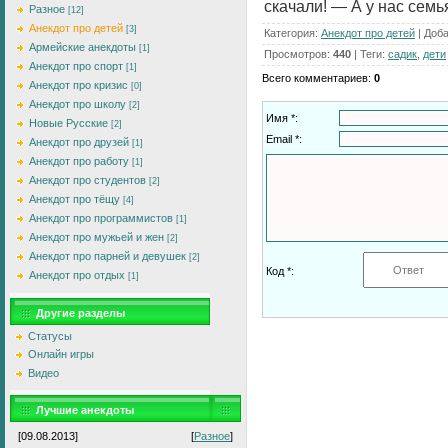
скачали! — А у нас семья
Разное
[12]
Анекдот про детей
[3]
Категория
:
Анекдот про детей
|
Доб
Армейские анекдоты
[1]
Просмотров
:
440
|
Теги
:
садик
,
дети
Анекдот про спорт
[1]
Всего комментариев
:
0
Анекдот про кризис
[0]
Анекдот про школу
[2]
Имя *:
Новые Русские
[2]
Email *:
Анекдот про друзей
[1]
Анекдот про работу
[1]
Анекдот про студентов
[2]
Анекдот про тёщу
[4]
Анекдот про программистов
[1]
Анекдот про мужьей и жен
[2]
Анекдот про парней и девушек
[2]
Код *:
Анекдот про отдых
[1]
Другие разделы
Статусы
Онлайн игры
Видео
Лучшие анекдоты
[09.08.2013]
[
Разное
]