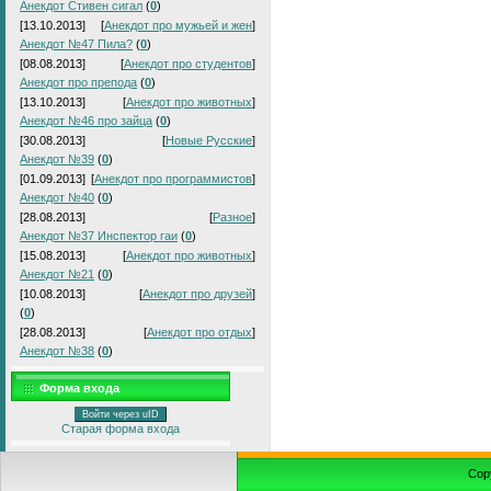
Анекдот Стивен сигал
(
0
)
[13.10.2013]
[
Анекдот про мужьей и жен
]
Анекдот №47 Пила?
(
0
)
[08.08.2013]
[
Анекдот про студентов
]
Анекдот про препода
(
0
)
[13.10.2013]
[
Анекдот про животных
]
Анекдот №46 про зайца
(
0
)
[30.08.2013]
[
Новые Русские
]
Анекдот №39
(
0
)
[01.09.2013]
[
Анекдот про программистов
]
Анекдот №40
(
0
)
[28.08.2013]
[
Разное
]
Анекдот №37 Инспектор гаи
(
0
)
[15.08.2013]
[
Анекдот про животных
]
Анекдот №21
(
0
)
[10.08.2013]
[
Анекдот про друзей
]
(
0
)
[28.08.2013]
[
Анекдот про отдых
]
Анекдот №38
(
0
)
Форма входа
Войти через uID
Старая форма входа
Cop