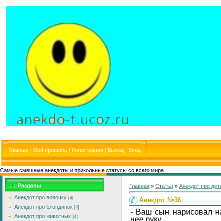
Главная
|
Мой профиль
|
Регистрация
|
Выход
|
Вход
Самые смешные анекдоты и прикольные статусы со всего мира
Разделы
Главная
»
Статьи
»
Анекдот про дет
Анекдот про вовочку
[4]
Анекдот №36
Анекдот про блондинок
[4]
- Ваш сын нарисовал на
Анекдот про животных
[4]
нее руку.