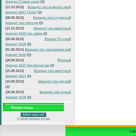
Анекдот Стивен сигал
(
0
)
[13.10.2013]
[
Анекдот про мужьей и жен
]
Анекдот №47 Пила?
(
0
)
[08.08.2013]
[
Анекдот про студентов
]
Анекдот про препода
(
0
)
[13.10.2013]
[
Анекдот про животных
]
Анекдот №46 про зайца
(
0
)
[30.08.2013]
[
Новые Русские
]
Анекдот №39
(
0
)
[01.09.2013]
[
Анекдот про программистов
]
Анекдот №40
(
0
)
[28.08.2013]
[
Разное
]
Анекдот №37 Инспектор гаи
(
0
)
[15.08.2013]
[
Анекдот про животных
]
Анекдот №21
(
0
)
[10.08.2013]
[
Анекдот про друзей
]
(
0
)
[28.08.2013]
[
Анекдот про отдых
]
Анекдот №38
(
0
)
Форма входа
Войти через uID
Старая форма входа
Cop