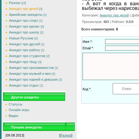
- А вот я когда в ван
Разное
[12]
выбежал через нарисов
Анекдот про детей
[3]
Армейские анекдоты
Категория
:
Анекдот про детей
|
Доб
[1]
Анекдот про спорт
[1]
Просмотров
:
483
|
Рейтинг
:
0.0
/
0
Анекдот про кризис
[0]
Всего комментариев
:
0
Анекдот про школу
[2]
Новые Русские
[2]
Имя *:
Анекдот про друзей
[1]
Email *:
Анекдот про работу
[1]
Анекдот про студентов
[2]
Анекдот про тёщу
[4]
Анекдот про программистов
[1]
Анекдот про мужьей и жен
[2]
Анекдот про парней и девушек
[2]
Анекдот про отдых
[1]
Код *:
Другие разделы
Статусы
Онлайн игры
Видео
Лучшие анекдоты
[09.08.2013]
[
Разное
]