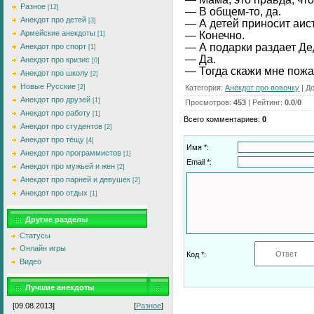
Разное
[12]
— В общем-то, да.
Анекдот про детей
[3]
— А детей приносит аис
Армейские анекдоты
— Конечно.
[1]
— А подарки раздает Д
Анекдот про спорт
[1]
— Да.
Анекдот про кризис
[0]
— Тогда скажи мне пожа
Анекдот про школу
[2]
Новые Русские
Категория
:
Анекдот про вовочку
|
Д
[2]
Анекдот про друзей
[1]
Просмотров
:
453
|
Рейтинг
:
0.0
/
0
Анекдот про работу
[1]
Всего комментариев
:
0
Анекдот про студентов
[2]
Анекдот про тёщу
[4]
Имя *:
Анекдот про программистов
[1]
Email *:
Анекдот про мужьей и жен
[2]
Анекдот про парней и девушек
[2]
Анекдот про отдых
[1]
Другие разделы
Статусы
Онлайн игры
Код *:
Видео
Лучшие анекдоты
[09.08.2013]
[
Разное
]