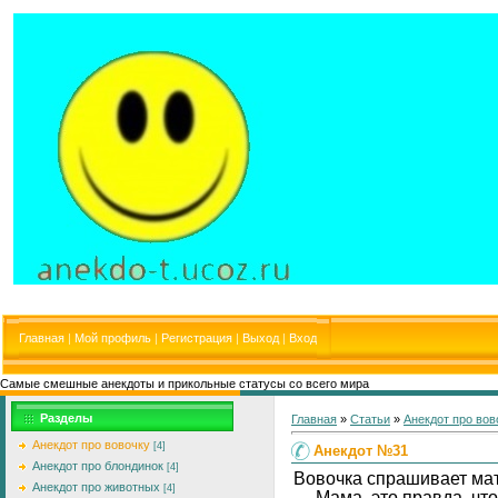
Главная
|
Мой профиль
|
Регистрация
|
Выход
|
Вход
Самые смешные анекдоты и прикольные статусы со всего мира
Разделы
Главная
»
Статьи
»
Анекдот про вов
Анекдот про вовочку
[4]
Анекдот №31
Анекдот про блондинок
[4]
Вовочка спрашивает мат
Анекдот про животных
[4]
— Мама, это правда, что