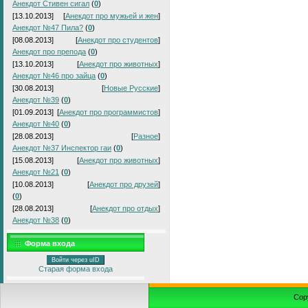
Анекдот Стивен сигал
(
0
)
[13.10.2013]
[
Анекдот про мужьей и жен
]
Анекдот №47 Пила?
(
0
)
[08.08.2013]
[
Анекдот про студентов
]
Анекдот про препода
(
0
)
[13.10.2013]
[
Анекдот про животных
]
Анекдот №46 про зайца
(
0
)
[30.08.2013]
[
Новые Русские
]
Анекдот №39
(
0
)
[01.09.2013]
[
Анекдот про программистов
]
Анекдот №40
(
0
)
[28.08.2013]
[
Разное
]
Анекдот №37 Инспектор гаи
(
0
)
[15.08.2013]
[
Анекдот про животных
]
Анекдот №21
(
0
)
[10.08.2013]
[
Анекдот про друзей
]
(
0
)
[28.08.2013]
[
Анекдот про отдых
]
Анекдот №38
(
0
)
Форма входа
Войти через uID
Старая форма входа
Cop