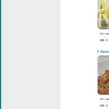
13 г. н
0
Лингв
13 г. н
0