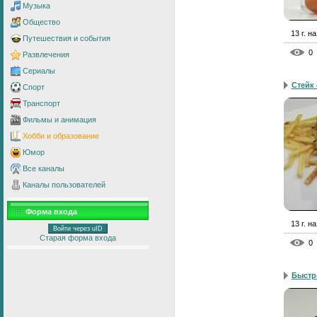
Музыка
Общество
13 г. н
Путешествия и события
0
Развлечения
Сериалы
Стейк 
Спорт
Транспорт
Фильмы и анимация
Хобби и образование
Юмор
Все каналы
Каналы пользователей
Форма входа
13 г. н
Войти через uID
Старая форма входа
0
Быстр