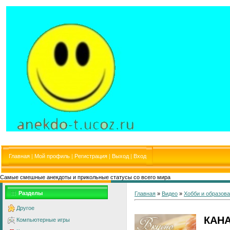
Главная
|
Мой профиль
|
Регистрация
|
Выход
|
Вход
Самые смешные анекдоты и прикольные статусы со всего мира
Разделы
Главная
»
Видео
»
Хобби и образов
Другое
КАНА
Компьютерные игры