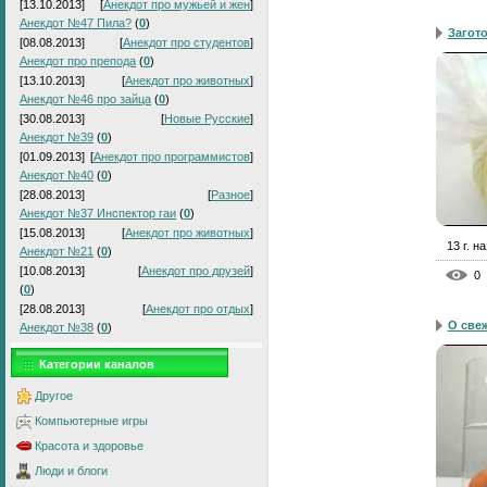
[13.10.2013]
[
Анекдот про мужьей и жен
]
Анекдот №47 Пила?
(
0
)
Загот
[08.08.2013]
[
Анекдот про студентов
]
Анекдот про препода
(
0
)
[13.10.2013]
[
Анекдот про животных
]
Анекдот №46 про зайца
(
0
)
[30.08.2013]
[
Новые Русские
]
Анекдот №39
(
0
)
[01.09.2013]
[
Анекдот про программистов
]
Анекдот №40
(
0
)
[28.08.2013]
[
Разное
]
Анекдот №37 Инспектор гаи
(
0
)
[15.08.2013]
[
Анекдот про животных
]
13 г. н
Анекдот №21
(
0
)
[10.08.2013]
[
Анекдот про друзей
]
0
(
0
)
[28.08.2013]
[
Анекдот про отдых
]
О све
Анекдот №38
(
0
)
Категории каналов
Другое
Компьютерные игры
Красота и здоровье
Люди и блоги