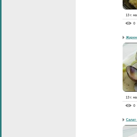
13 г. н
0
Жарен
13 г. н
0
Салат 