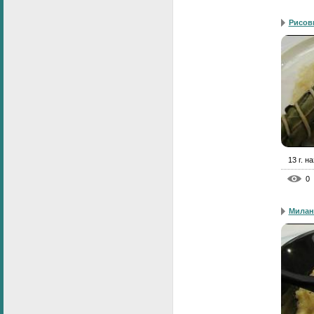
Рисов
13 г. н
0
Милан