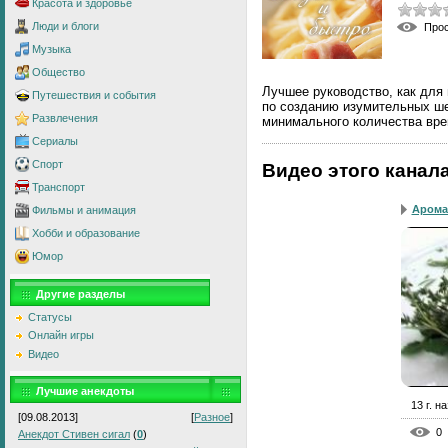
Красота и здоровье
Люди и блоги
Про
Музыка
Общество
Лучшее руководство, как для
Путешествия и события
по созданию изумительных ше
Развлечения
минимального количества вре
Сериалы
Спорт
Видео этого канал
Транспорт
Арома
Фильмы и анимация
Хобби и образование
Юмор
Другие разделы
Статусы
Онлайн игры
Видео
Лучшие анекдоты
13 г. н
[09.08.2013]
[
Разное
]
0
Анекдот Стивен сигал
(
0
)