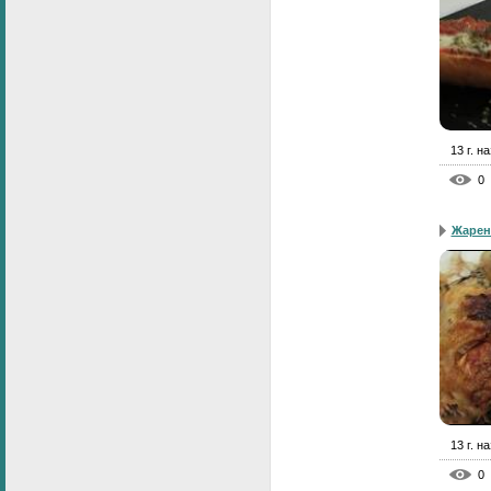
13 г. н
0
Жарен
13 г. н
0