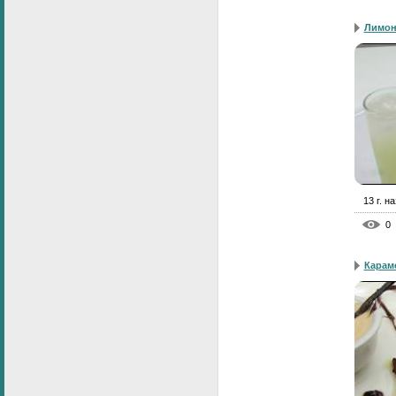
Лимон
13 г. н
0
Карам