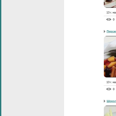
13 г. н
0
Перси
13 г. н
0
Шокол