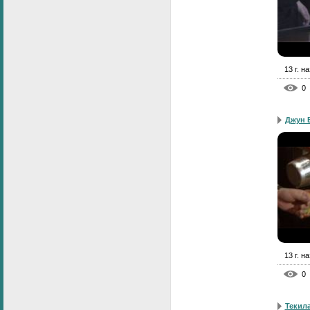
13 г. н
0
Джун 
13 г. н
0
Текил