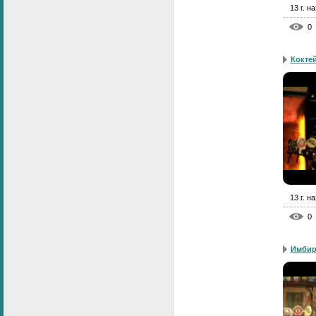
13 г. н
0
Кокте
13 г. н
0
Имбир