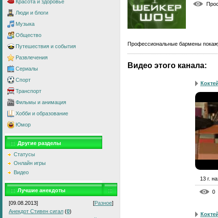
Красота и здоровье
Про
Люди и блоги
Музыка
Общество
Профессиональные бармены покажут
Путешествия и события
Развлечения
Видео этого канала
:
Сериалы
Спорт
Кокте
Транспорт
Фильмы и анимация
Хобби и образование
Юмор
Другие разделы
Статусы
Онлайн игры
Видео
13 г. н
Лучшие анекдоты
0
[09.08.2013]
[
Разное
]
Анекдот Стивен сигал
(
0
)
Кокте