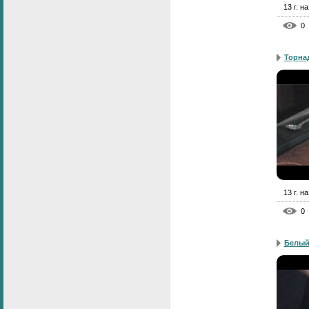
13 г. н
0
Торна
13 г. н
0
Белый