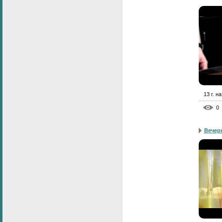
13 г. н
0
Вечер