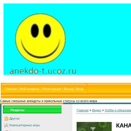
Главная
|
Мой профиль
|
Регистрация
|
Выход
|
Вход
Самые смешные анекдоты и прикольные статусы со всего мира
Разделы
Главная
»
Видео
»
Хобби и образов
Другое
КАН
Компьютерные игры