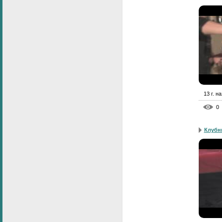
13 г. н
0
Клубн