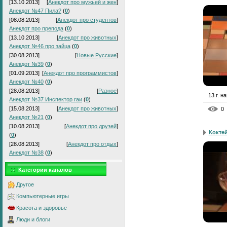
[13.10.2013]
[
Анекдот про мужьей и жен
]
Анекдот №47 Пила?
(
0
)
[08.08.2013]
[
Анекдот про студентов
]
Анекдот про препода
(
0
)
[13.10.2013]
[
Анекдот про животных
]
Анекдот №46 про зайца
(
0
)
[30.08.2013]
[
Новые Русские
]
Анекдот №39
(
0
)
[01.09.2013]
[
Анекдот про программистов
]
Анекдот №40
(
0
)
[28.08.2013]
[
Разное
]
13 г. н
Анекдот №37 Инспектор гаи
(
0
)
[15.08.2013]
[
Анекдот про животных
]
0
Анекдот №21
(
0
)
[10.08.2013]
[
Анекдот про друзей
]
Кокте
(
0
)
[28.08.2013]
[
Анекдот про отдых
]
Анекдот №38
(
0
)
Категории каналов
Другое
Компьютерные игры
Красота и здоровье
Люди и блоги