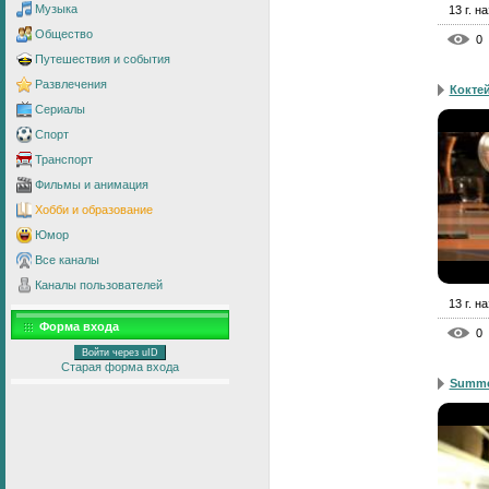
Музыка
13 г. н
Общество
0
Путешествия и события
Развлечения
Кокте
Сериалы
Спорт
Транспорт
Фильмы и анимация
Хобби и образование
Юмор
Все каналы
Каналы пользователей
13 г. н
Форма входа
0
Войти через uID
Старая форма входа
Summe