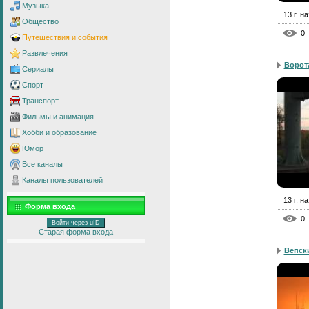
Музыка
13 г. н
Общество
0
Путешествия и события
Развлечения
Ворот
Сериалы
Спорт
Транспорт
Фильмы и анимация
Хобби и образование
Юмор
Все каналы
Каналы пользователей
13 г. н
Форма входа
0
Войти через uID
Старая форма входа
Вепск