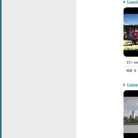
Семей
13 г. н
0
Себеж