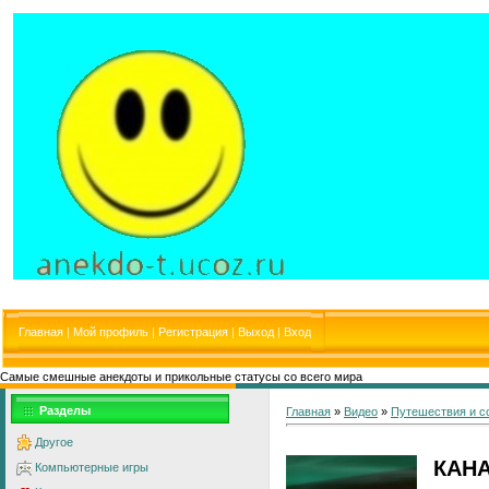
Главная
|
Мой профиль
|
Регистрация
|
Выход
|
Вход
Самые смешные анекдоты и прикольные статусы со всего мира
Разделы
Главная
»
Видео
»
Путешествия и с
Другое
КАН
Компьютерные игры