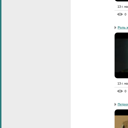
13 г. н
0
Роль ж
13 г. н
0
Петро