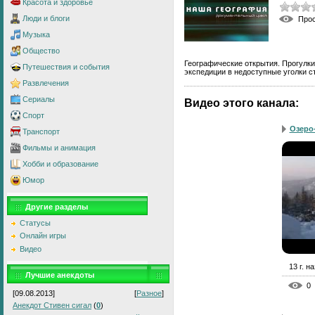
Красота и здоровье
Люди и блоги
Про
Музыка
Общество
Географические открытия. Прогулк
Путешествия и события
экспедиции в недоступные уголки с
Развлечения
Сериалы
Видео этого канала
:
Спорт
Озеро
Транспорт
Фильмы и анимация
Хобби и образование
Юмор
Другие разделы
Статусы
Онлайн игры
Видео
13 г. н
Лучшие анекдоты
0
[09.08.2013]
[
Разное
]
Анекдот Стивен сигал
(
0
)