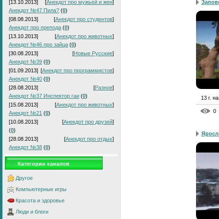
Запов
[13.10.2013]
[
Анекдот про мужьей и жен
]
Анекдот №47 Пила?
(
0
)
[08.08.2013]
[
Анекдот про студентов
]
Анекдот про препода
(
0
)
[13.10.2013]
[
Анекдот про животных
]
Анекдот №46 про зайца
(
0
)
[30.08.2013]
[
Новые Русские
]
Анекдот №39
(
0
)
[01.09.2013]
[
Анекдот про программистов
]
Анекдот №40
(
0
)
[28.08.2013]
[
Разное
]
Анекдот №37 Инспектор гаи
(
0
)
13 г. н
[15.08.2013]
[
Анекдот про животных
]
0
Анекдот №21
(
0
)
[10.08.2013]
[
Анекдот про друзей
]
(
0
)
Яросл
[28.08.2013]
[
Анекдот про отдых
]
Анекдот №38
(
0
)
Категории каналов
Другое
Компьютерные игры
Красота и здоровье
Люди и блоги