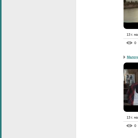
13 г. н
0
Малоч
13 г. н
0