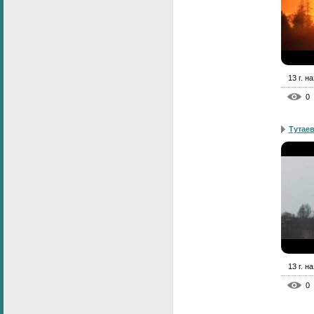
13 г. н
0
Тутаев
13 г. н
0