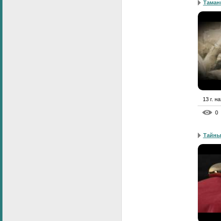
Таман
13 г. н
0
Тайны