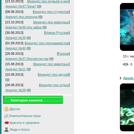
[13.10.2013]
[
Анекдот про мужьей и жен
]
Анекдот №47 Пила?
(
0
)
[08.08.2013]
[
Анекдот про студентов
]
Анекдот про препода
(
0
)
[13.10.2013]
[
Анекдот про животных
]
Анекдот №46 про зайца
(
0
)
[30.08.2013]
[
Новые Русские
]
Анекдот №39
(
0
)
[01.09.2013]
[
Анекдот про программистов
]
Анекдот №40
(
0
)
[28.08.2013]
[
Разное
]
13 г. н
Анекдот №37 Инспектор гаи
(
0
)
[15.08.2013]
[
Анекдот про животных
]
0
Анекдот №21
(
0
)
[10.08.2013]
[
Анекдот про друзей
]
Дахаб.
(
0
)
[28.08.2013]
[
Анекдот про отдых
]
Анекдот №38
(
0
)
Категории каналов
Другое
Компьютерные игры
Красота и здоровье
Люди и блоги