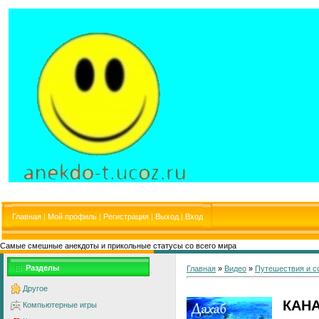
Главная
|
Мой профиль
|
Регистрация
|
Выход
|
Вход
Самые смешные анекдоты и прикольные статусы со всего мира
Разделы
Главная
»
Видео
»
Путешествия и с
Другое
КАНА
Компьютерные игры