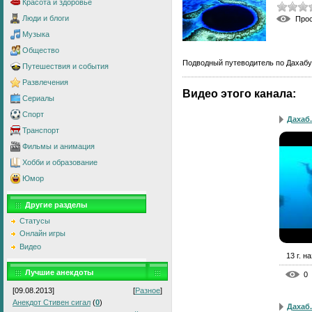
Красота и здоровье
Люди и блоги
Про
Музыка
Общество
Подводный путеводитель по Дахабу
Путешествия и события
Развлечения
Видео этого канала
:
Сериалы
Спорт
Дахаб.
Транспорт
Фильмы и анимация
Хобби и образование
Юмор
Другие разделы
Статусы
Онлайн игры
Видео
13 г. н
Лучшие анекдоты
0
[09.08.2013]
[
Разное
]
Анекдот Стивен сигал
(
0
)
Дахаб.