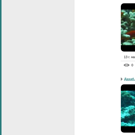
13 г. н
0
Дахаб.