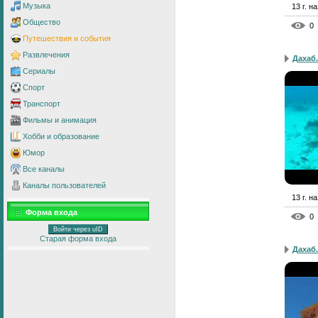
Музыка
13 г. н
Общество
0
Путешествия и события
Развлечения
Дахаб.
Сериалы
Спорт
Транспорт
Фильмы и анимация
Хобби и образование
Юмор
Все каналы
Каналы пользователей
13 г. н
Форма входа
0
Войти через uID
Старая форма входа
Дахаб.