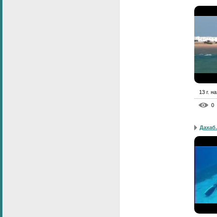
13 г. н
0
Дахаб.