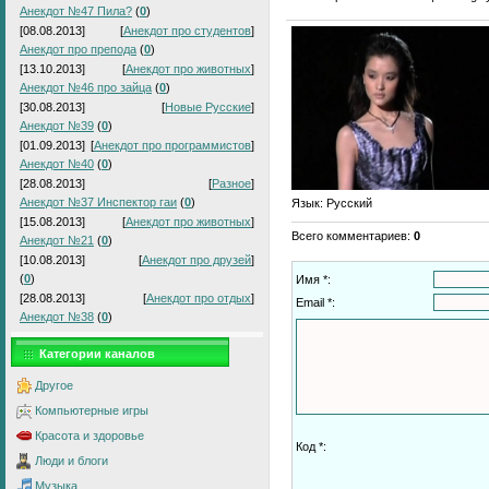
Анекдот №47 Пила?
(
0
)
[08.08.2013]
[
Анекдот про студентов
]
Анекдот про препода
(
0
)
[13.10.2013]
[
Анекдот про животных
]
Анекдот №46 про зайца
(
0
)
[30.08.2013]
[
Новые Русские
]
Анекдот №39
(
0
)
[01.09.2013]
[
Анекдот про программистов
]
Анекдот №40
(
0
)
[28.08.2013]
[
Разное
]
Анекдот №37 Инспектор гаи
(
0
)
Язык
: Русский
[15.08.2013]
[
Анекдот про животных
]
Всего комментариев
:
0
Анекдот №21
(
0
)
[10.08.2013]
[
Анекдот про друзей
]
(
0
)
Имя *:
[28.08.2013]
[
Анекдот про отдых
]
Email *:
Анекдот №38
(
0
)
Категории каналов
Другое
Компьютерные игры
Красота и здоровье
Код *:
Люди и блоги
Музыка