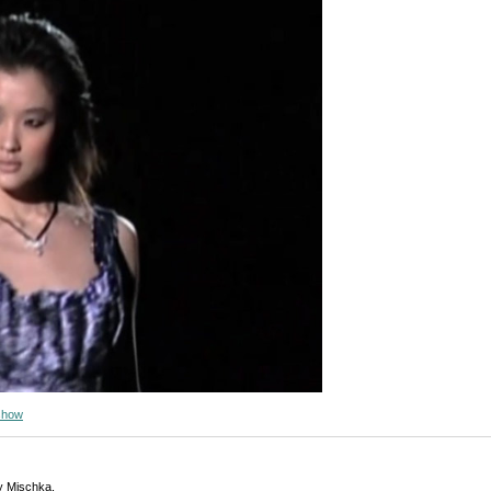
show
y Mischka.