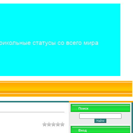
$WD
$,
Поиск
Вход