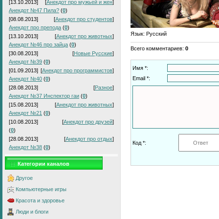
[13.10.2013]
[
Анекдот про мужьей и жен
]
Анекдот №47 Пила?
(
0
)
[08.08.2013]
[
Анекдот про студентов
]
Анекдот про препода
(
0
)
Язык
: Русский
[13.10.2013]
[
Анекдот про животных
]
Анекдот №46 про зайца
(
0
)
Всего комментариев
:
0
[30.08.2013]
[
Новые Русские
]
Анекдот №39
(
0
)
Имя *:
[01.09.2013]
[
Анекдот про программистов
]
Email *:
Анекдот №40
(
0
)
[28.08.2013]
[
Разное
]
Анекдот №37 Инспектор гаи
(
0
)
[15.08.2013]
[
Анекдот про животных
]
Анекдот №21
(
0
)
[10.08.2013]
[
Анекдот про друзей
]
(
0
)
[28.08.2013]
[
Анекдот про отдых
]
Код *:
Анекдот №38
(
0
)
Категории каналов
Другое
Компьютерные игры
Красота и здоровье
Люди и блоги