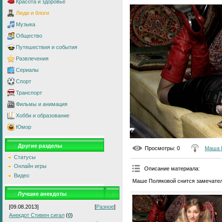
Красота и здоровье
Люди и блоги
Музыка
Общество
Путешествия и события
Развлечения
Сериалы
Спорт
Транспорт
Фильмы и анимация
Хобби и образование
Юмор
Другие разделы
Просмотры
: 0
Маша 
Статусы
Онлайн игры
Описание материала
:
Видео
Маше Поляковой снится замечател
Лучшие анекдоты
[09.08.2013]
[
Разное
]
Анекдот Стивен сигал
(
0
)