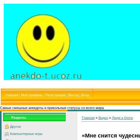
Главная
|
Мой профиль
|
Регистрация
|
Выход
|
Вход
Самые смешные анекдоты и прикольные статусы со всего мира
Разделы
Главная
»
Видео
»
Люди и блоги
Другое
Компьютерные игры
«Мне снится чудесн