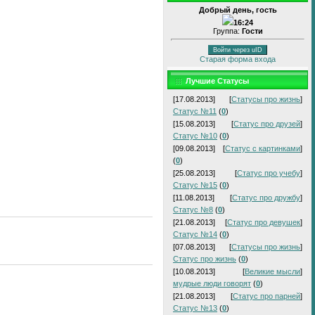
Добрый день, гость
16:24
Группа:
Гости
Войти через uID
Старая форма входа
Лучшие Статусы
[17.08.2013]
[
Статусы про жизнь
]
Статус №11
(
0
)
[15.08.2013]
[
Статус про друзей
]
Статус №10
(
0
)
[09.08.2013]
[
Статус с картинками
]
(
0
)
[25.08.2013]
[
Статус про учебу
]
Статус №15
(
0
)
[11.08.2013]
[
Статус про дружбу
]
Статус №8
(
0
)
[21.08.2013]
[
Статус про девушек
]
Статус №14
(
0
)
[07.08.2013]
[
Статусы про жизнь
]
Статус про жизнь
(
0
)
[10.08.2013]
[
Великие мысли
]
мудрые люди говорят
(
0
)
[21.08.2013]
[
Статус про парней
]
Статус №13
(
0
)