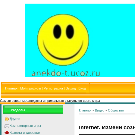
Главная
|
Мой профиль
|
Регистрация
|
Выход
|
Вход
Самые смешные анекдоты и прикольные статусы со всего мира
Разделы
Главная
»
Видео
»
Общество
Другое
Компьютерные игры
Internet. Измени со
Красота и здоровье