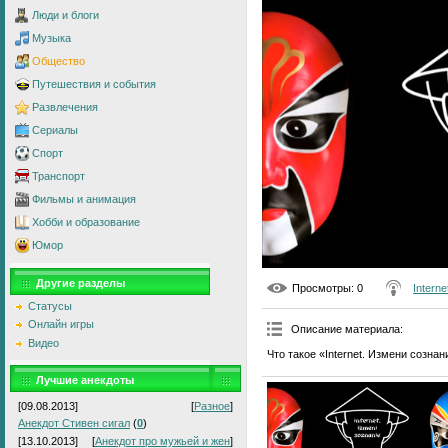
Люди и блоги
Музыка
Общество
Путешествия и события
Развлечения
Сериалы
Спорт
Транспорт
Фильмы и анимация
Хобби и образование
Юмор
Другие разделы
Просмотры
: 0
Intern
Статусы
Онлайн игры
Описание материала
:
Видео
Что такое «Internet. Измени созна
Лучшие анекдоты
[09.08.2013]
[
Разное
]
Анекдот Стивен сигал
(
0
)
[13.10.2013]
[
Анекдот про мужьей и жен
]