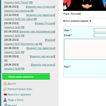
Анекдот №47 Пила?
(
0
)
[08.08.2013]
[
Анекдот про студентов
]
Анекдот про препода
(
0
)
Язык
: Русский
[13.10.2013]
[
Анекдот про животных
]
Анекдот №46 про зайца
(
0
)
Всего комментариев
:
0
[30.08.2013]
[
Новые Русские
]
Анекдот №39
(
0
)
Имя *:
[01.09.2013]
[
Анекдот про программистов
]
Email *:
Анекдот №40
(
0
)
[28.08.2013]
[
Разное
]
Анекдот №37 Инспектор гаи
(
0
)
[15.08.2013]
[
Анекдот про животных
]
Анекдот №21
(
0
)
[10.08.2013]
[
Анекдот про друзей
]
(
0
)
[28.08.2013]
[
Анекдот про отдых
]
Код *:
Анекдот №38
(
0
)
Категории каналов
Другое
Компьютерные игры
Красота и здоровье
Люди и блоги
Музыка