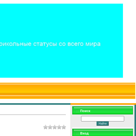
$WD
$,
Поиск
Вход